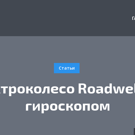
Г
Статьи
троколесо Roadwel
гироскопом