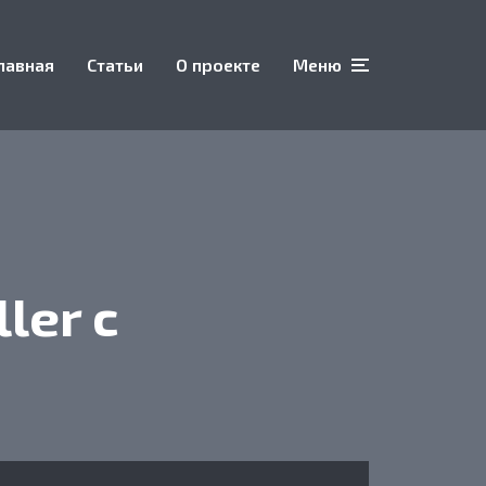
лавная
Статьи
О проекте
Меню
ler с