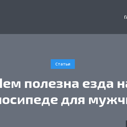
Г
Статьи
Чем полезна езда н
лосипеде для мужч