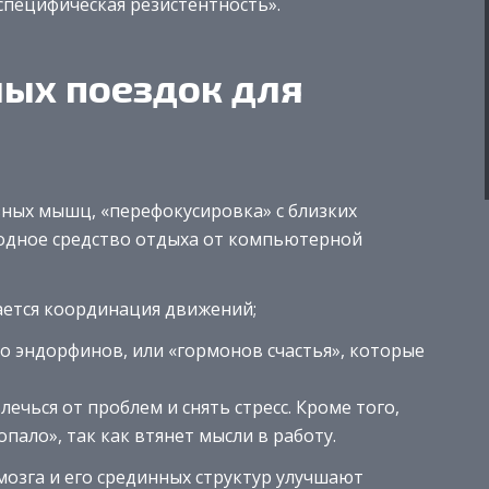
еспецифическая резистентность».
ых поездок для
зных мышц, «перефокусировка» с близких
ходное средство отдыха от компьютерной
ается координация движений;
о эндорфинов, или «гормонов счастья», которые
ечься от проблем и снять стресс. Кроме того,
опало», так как втянет мысли в работу.
озга и его срединных структур улучшают