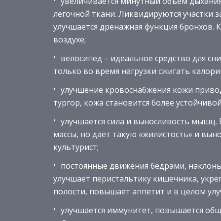
увеличивается минутный объем дыхания
легочной ткани. Ликвидируются участки з
улучшается дренажная функция бронхов. К
воздухе;
велосипед – идеальное средство для сни
только во время нагрузки сжигать калории
улучшение кровоснабжения кожи привод
тургор, кожа становится более устойчиво
улучшается сила и выносливость мышц.
массы, но дает такую «жилистость» и вы
культурист;
постоянные движения бедрами, наклоны
улучшает перистальтику кишечника, укр
полости, повышает аппетит и в целом у
улучшается иммунитет, повышается общ