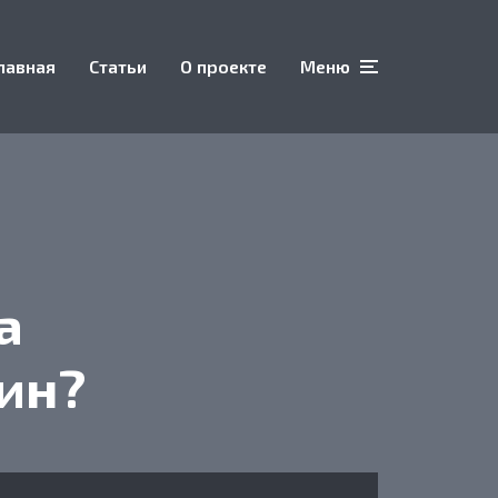
лавная
Статьи
О проекте
Меню
а
ин?