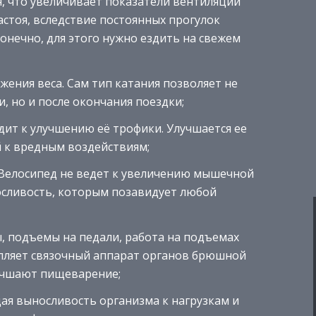
, что увеличивает показатели вентиляции
астоя, вследствие постоянных прогулок
онечно, для этого нужно ездить на свежем
жения веса. Сам тип катания позволяет не
, но и после окончания поездки;
ит к улучшению её трофики. Улучшается ее
й к вредным воздействиям;
 Велосипед не ведет к увеличению мышечной
носливость, которым позавидует любой
, подъемы на педали, работа на подъемах
епляет связочный аппарат органов брюшной
лучшают пищеварение;
ая выносливость организма к нагрузкам и