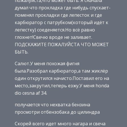
пожалуйста,что может быть. Я сначала
думал что прокладка где нибудь спускает-
поменял прокладки где лепесток и где
карбюратор с патрубком(который идёт к
лепестку) соеденяется.Но всё равно
глохнет!Свечю вроде не заливает.
ПОДСКАЖИТЕ ПОЖАЛУЙСТА ЧТО МОЖЕТ
БЫТЬ.
Салют.У меня похожая фигня
была.Разобрал карбюратор,а там жиклёр
один открутился начисто.Поставил его на
место,закрутил,теперь езжу.У меня honda
dio cesna af 34.
получается что нехватка бензина
просмотри отбензобака до цилиндра
Скорей всего идет много нагара и свеча