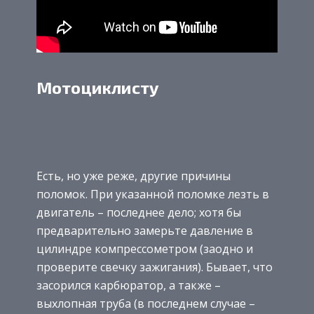
Мотоциклисту
Есть, но уже реже, другие причины
поломок. При указанной поломке лезть в
двигатель – последнее дело; хотя бы
предварительно замерьте давление в
цилиндре компрессометром (заодно и
проверите свечку зажигания). Бывает, что
засорился карбюратор, а также –
выхлопная труба (в последнем случае –