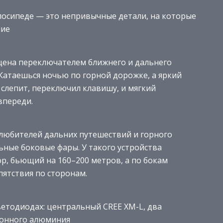
лосипеде — это непривычные детали, на которые
ние
ащена переключателем ближнего и дальнего
 Катаешься ночью по горной дорожке, а яркий
о слепит, переключил клавишу, и мягкий
впереди.
любителей дальних путешествий и горного
ьные боковые фары. У такого устройства
р, бьющий на 160–200 метров, а по бокам
ятствия по сторонам.
ветодиодах: центральный CREE XM-L, два
ционного алюминия