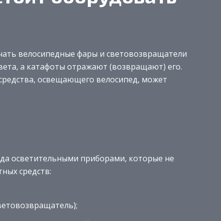
ичать велосипедные фары и световозвращатели
вета, а катафоты отражают (возвращают) его.
средства, освещающего велосипед, может
да осветительными приборами, которые не
тных средств:
световозвращатель);