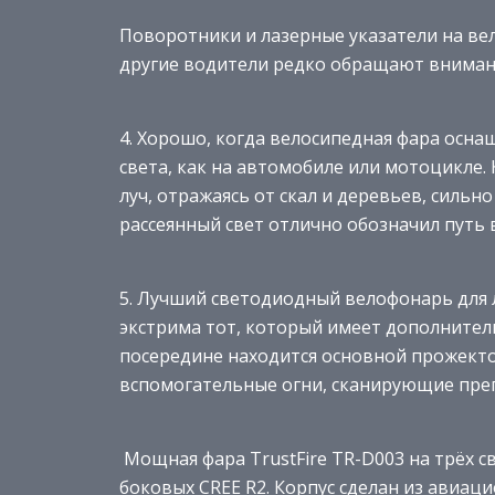
Поворотники и лазерные указатели на ве
другие водители редко обращают внима
4. Хорошо, когда велосипедная фара осн
света, как на автомобиле или мотоцикле.
луч, отражаясь от скал и деревьев, сильн
рассеянный свет отлично обозначил путь 
5. Лучший светодиодный велофонарь для 
экстрима тот, который имеет дополнител
посередине находится основной прожекто
вспомогательные огни, сканирующие преп
Мощная фара TrustFire TR-D003 на трёх с
боковых CREE R2. Корпус сделан из авиа