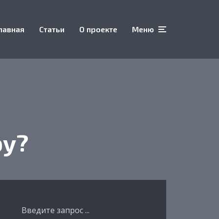
лавная
Статьи
О проекте
Меню
ру?