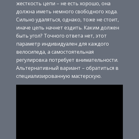
жесткость цепи – не есть хорошо, она
должна иметь немного свободного хода.
Сильно удаляться, однако, тоже не стоит,
иначе цепь начнет ездить. Каким должен
быть угол? Точного ответа нет, этот
параметр индивидуален для каждого
велосипеда, а самостоятельная
регулировка потребует внимательности.
Альтернативный вариант – обратиться в
специализированную мастерскую.