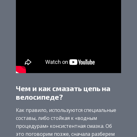
Чем и как смазать цепь на
велосипеде?
Как правило, используются специальные
составы, либо стойкая к «водным
процедурам» консистентная смазка. Об
это поговорим позже, сначала разберем