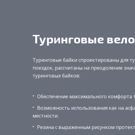
Туринговые вел
Туринговые байки спроектированы для т
поездок, рассчитаны на преодоление зна
туринговых байков:
Обеспечение максимального комфорта т
Возможность использования как на асфа
местности.
Резина с выраженным рисунком протект