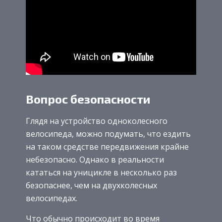
Вопрос безопасности
Глядя на устройство одноколесного
велосипеда, можно подумать, что ездить
на таком средстве передвижения крайне
небезопасно. Однако в реальности
кататься на уницикле в несколько раз
безопаснее, чем на двухколесных
велосипедах.
Что обычно происходит во время