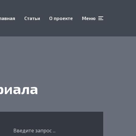
лавная
Статьи
О проекте
Меню
риала