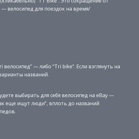
(кликабельно) “TT Bike“. Это сокращение от
д” — велосипед для поездок на время/
 велосипед” — либо “Tri bike“. Если взглянуть на
 варианты названий.
будете выбирать для себя велосипед на eBay —
ак еще ищут люди”, вплоть до названий
педов.