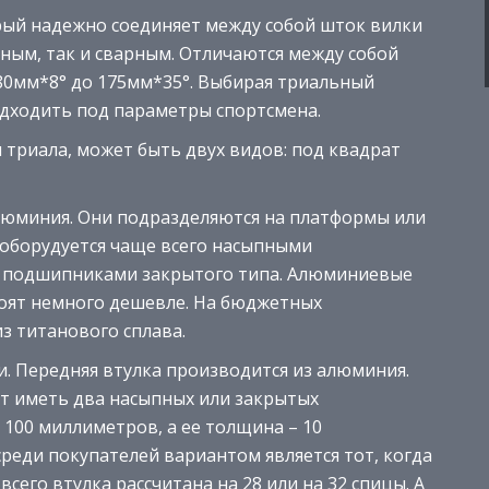
рый надежно соединяет между собой шток вилки
ным, так и сварным. Отличаются между собой
 80мм*8° до 175мм*35°. Выбирая триальный
одходить под параметры спортсмена.
 триала, может быть двух видов: под квадрат
люминия. Они подразделяются на платформы или
 оборудуется чаще всего насыпными
– подшипниками закрытого типа. Алюминиевые
тоят немного дешевле. На бюджетных
из титанового сплава.
. Передняя втулка производится из алюминия.
т иметь два насыпных или закрытых
 100 миллиметров, а ее толщина – 10
еди покупателей вариантом является тот, когда
сего втулка рассчитана на 28 или на 32 спицы. А