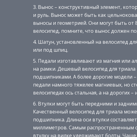
Вынос – конструктивный элемент, кото
и руль. Вынос может быть как цельнокова
выносы и геометрией. Они могут быть от
велосипед, помните, что вынос должен п
Шатун, установленный на велосипед для
или под шпиц.
Педали изготавливают из магния или а
на рамки. Дешевый велосипед для триала
подшипниками. А более дорогие модели 
педали намного тяжелее магниевых, но с
велосипедах ось стальная, а на дорогих – 
Втулки могут быть передними и задними
Качественный велосипед для триала може
подшипника. Длина оси втулки составляет
миллиметров. Самым распространенным ср
втулку на вилке удерживают болты. Чаще в