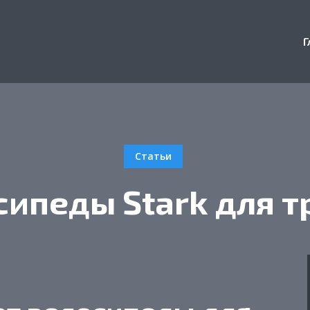
Г
Статьи
сипеды Stark для т