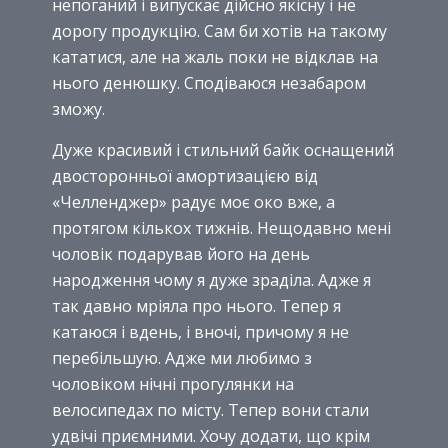
непоганий і випускає дійсно якісну і не
дорогу продукцію. Сам би хотів на такому
кататися, але на жаль поки не відклав на
нього денюшку. Сподіваюся незабаром
зможу.
Дуже красивий і стильний байк оснащений
двосторонньої амортизацією від
«Челленджер» радує моє око вже, а
протягом кількох тижнів. Нещодавно мені
чоловік подарував його на день
народження чому я дуже зраділа. Адже я
так давно мріяла про нього. Тепер я
катаюся і вдень, і вночі, причому я не
перебільшую. Адже ми любимо з
чоловіком нічні прогулянки на
велосипедах по місту. Тепер вони стали
удвічі приємними. Хочу додати, що крім