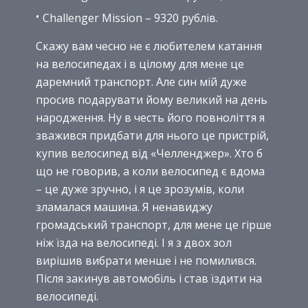
Challenger Mission – 9320 рублів.
Скажу вам чесно не є любителем катання
на велосипедах і в цілому для мене це
даремний транспорт. Але син мій дуже
просив подарувати йому великий на день
народження. Ну в честь його повноліття я
зважився придбати для нього це пристрій,
купив велосипед від «Челленджер». Хто б
що не говорив, а коли велосипед є вдома
– це дуже зручно, і я це зрозумів, коли
зламалася машина. Я ненавиджу
громадський транспорт, для мене це гірше
ніж їзда на велосипеді. І я з двох зол
вирішив вибрати менше і не помилився.
Після закинув автомобіль і став їздити на
велосипеді.