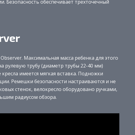
ии. Безопасность обеспечивает трехточечный
rver
 Observer. Максимальная масса ребенка для этого
на рулевую трубу (диаметр трубы 22-40 мм)
е кресла имеется мягкая вставка. Подножки
ации. Ремешки безопасности настраиваются и не
ковых стенок, велокресло оборудовано ручками,
ьшим радиусом обзора.