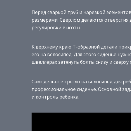
Перед сваркой труб и нарезкой элементо
размерами. Сверлом делаются отверстия д
регулировки высоты.
К верхнему краю Т-образной детали прикр
его на велосипед. Для этого сиденье нужн
швеллерах затянуть болты снизу и сверху 
Самодельное кресло на велосипед для реб
профессиональное сиденье. Основной зад
и контроль ребенка.