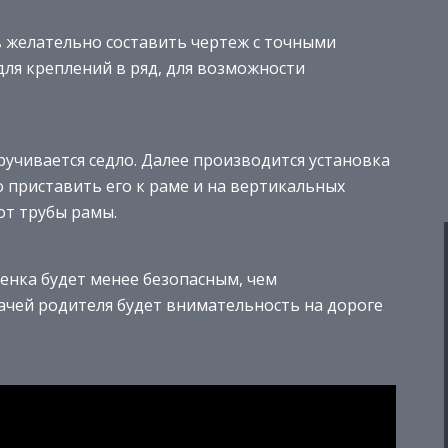
в желательно составить чертеж с точными
ля креплений в ряд, для возможности
учивается седло. Далее производится установка
о приставить его к раме и на вертикальных
от трубы рамы.
енка будет менее безопасным, чем
ачей родителя будет внимательность на дороге