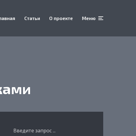
лавная
Статьи
О проекте
Меню
ками