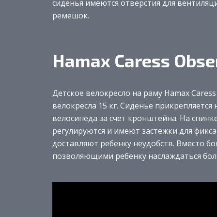
сиденья имеются отверстия для вентиляц
ремешок.
Hamax Caress Obse
Детское велокресло на раму Hamax Caress
велокресла 15 кг. Сиденье прикрепляется 
велосипеда за счет кронштейна. На спинк
регулируются и имеют застежки для фикс
доставляют ребенку неудобств. Вместо бо
позволяющими ребенку наслаждаться бол