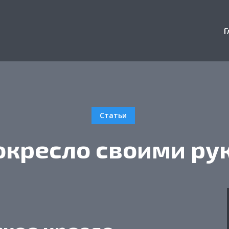
Г
Статьи
окресло своими ру