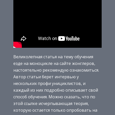
Великолепная статья на тему обучения
езде на моноцикле на сайте жонглеров,
настоятельно рекомендую ознакомиться.
Автор статьи берет интервью у
нескольких профи унициклистов, и
каждый из них подробно описывает свой
способ обучения. Можно сказать, что по
этой ссылке исчерпывающая теория,
которую остается только опробовать на