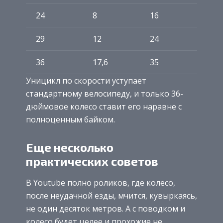
24
8
16
29
12
24
36
17,6
35
Уницикл по скорости уступает
стандартному велосипеду, и только 36-
дюймовое колесо ставит его наравне с
полноценным байком.
Еще несколько
практических советов
В Youtube полно роликов, где колесо,
после неудачной езды, мчится, кувыркаясь,
не один десяток метров. А с поводком и
колесо будет целее и прохожие не