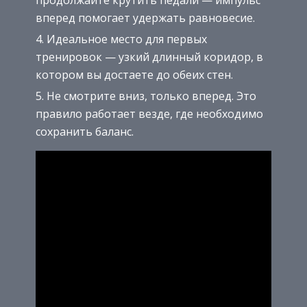
вперед помогает удержать равновесие.
Идеальное место для первых
тренировок — узкий длинный коридор, в
котором вы достаете до обеих стен.
Не смотрите вниз, только вперед. Это
правило работает везде, где необходимо
сохранить баланс.