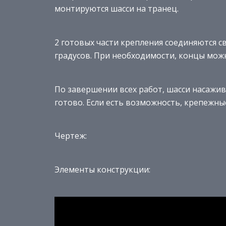
монтируются шасси на транец.
2 готовых части крепления соединяются с
градусов. При необходимости, концы мож
По завершении всех работ, шасси насажи
готово. Если есть возможность, крепежн
Чертеж:
Элементы конструкции: