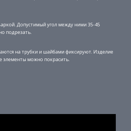
варкой. Допустимый угол между ними 35-45
но подрезать.
ваются на трубки и шайбами фиксируют. Изделие
ые элементы можно покрасить.