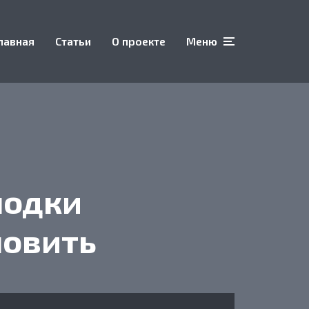
лавная
Статьи
О проекте
Меню
лодки
новить