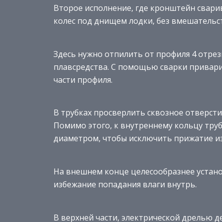
Второе исполнение, где кронштейн свари
колес под днищем лодки, без вмешательст
Здесь нужно отпилить от профиля 4 отре
плавсредства. С помощью сварки привари
части профиля.
В трубках просверлить сквозное отверсти
Помимо этого, к внутреннему кольцу тру
диаметром, чтобы исключить прижатие и
На внешнем конце целесообразнее устано
избежание попадания влаги внутрь.
В верхней части, электрической дрелью д