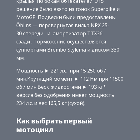
крылья по бокам обтекателей. Это
решение было взято из гонок Superbike и
MotoGP. Подвески были предоставлены
Öhlins — перевернутая вилка NPX 25-
30 спереди и амортизатор TTX36
сзади . Торможение осуществляется
суппортами Brembo Stylema и диском 330
мм.
Мощность ► 221 л.с. при 15 250 об /
мин.Крутящий момент ► 112 Нм при 11500
об / мин.Вес с жидкостями ► 193 кг*
версия без одобрения имеет мощность
234 л.с. и вес 165,5 кг (сухой).
Как выбрать первый
мотоцикл