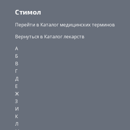
Стимол
Перейти в Каталог медицинских терминов
Вернуться в Каталог лекарств
А
Б
В
Г
Д
Е
Ж
З
И
К
Л