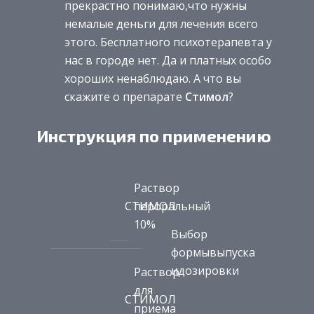
прекрастно понимаю,что нужны
немалые деньги для лечения всего
этого. Бесплатного психотерапевта у
нас в городе нет. Да и платных особо
хороших ненаблюдаю. А что вы
скажите о препарате
Стимол
?
Инструкция по применению
Раствор
СТИМОЛ
пероральный
10%
Выбор
формывыпуска
идозировки
Раствор
для
СТИМОЛ
приема