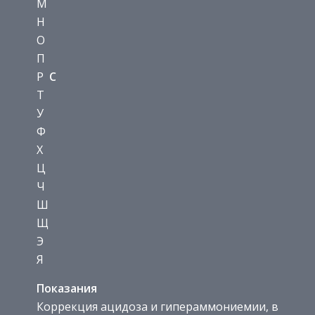
М
Н
О
П
Р
С
Т
У
Ф
Х
Ц
Ч
Ш
Щ
Э
Я
Показания
Коррекция ацидоза и гипераммониемии, в