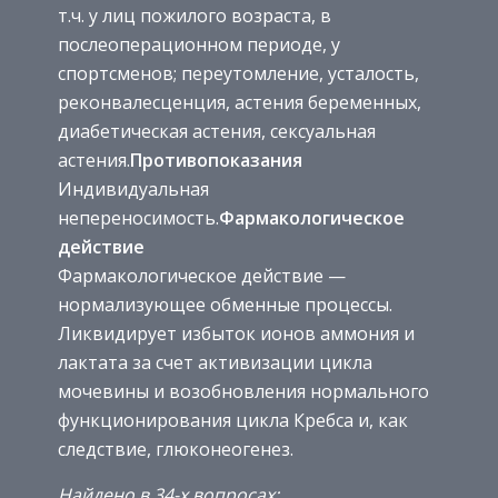
т.ч. у лиц пожилого возраста, в
послеоперационном периоде, у
спортсменов; переутомление, усталость,
реконвалесценция, астения беременных,
диабетическая астения, сексуальная
астения.
Противопоказания
Индивидуальная
непереносимость.
Фармакологическое
действие
Фармакологическое действие —
нормализующее обменные процессы.
Ликвидирует избыток ионов аммония и
лактата за счет активизации цикла
мочевины и возобновления нормального
функционирования цикла Кребса и, как
следствие, глюконеогенез.
Найдено в 34-х вопросах: