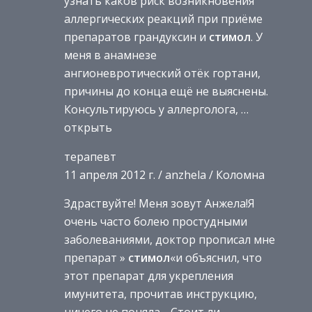
узнать каков риск возникновения
аллергических реакций при приёме
препаратов грандуксин и
стимол
. У
меня в анамнезе
ангионевротический отёк гортани,
причины до конца ещё не выяснены.
Консультируюсь у аллерголога, …
открыть
терапевт
11 апреля 2012 г. / anzhela / Коломна
Здраствуйте! Меня зовут Анжела!Я
очень часто болею простудными
заболеваниями, доктор прописал мне
препарат »
стимол
«и объяснил, что
этот препарат для укрепления
имунитета, прочитав инструкцию,