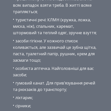
всяк випадок взяти треба. В житті всяке
трапляється;
туристичні речі: КЛМН (кружка, ложка,
миска, ніж), спальник, каремат,
штормовий та теплий одяг, зручне взуття;
засоби гігієни. У кожного список
коливається, але зазвичай це зубна щітка,
паста, туалетний папір, рушник, крем для
засмаги тощо;
особиста аптечка. Найголовніші для вас
засоби;
гумовий канат. Для прив’язування речей
та рюкзаків до транспорту;
ліхтарик;
сірники;