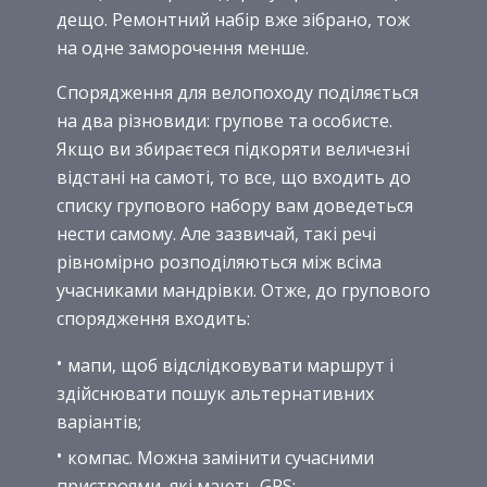
дещо. Ремонтний набір вже зібрано, тож
на одне заморочення менше.
Спорядження для велопоходу поділяється
на два різновиди: групове та особисте.
Якщо ви збираєтеся підкоряти величезні
відстані на самоті, то все, що входить до
списку групового набору вам доведеться
нести самому. Але зазвичай, такі речі
рівномірно розподіляються між всіма
учасниками мандрівки. Отже, до групового
спорядження входить:
мапи, щоб відслідковувати маршрут і
здійснювати пошук альтернативних
варіантів;
компас. Можна замінити сучасними
пристроями, які мають GPS;