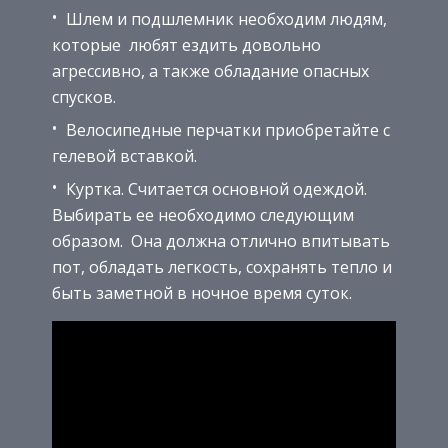
Шлем и подшлемник необходим людям,
которые любят ездить довольно
агрессивно, а также обладание опасных
спусков.
Велосипедные перчатки приобретайте с
гелевой вставкой.
Куртка. Считается основной одеждой.
Выбирать ее необходимо следующим
образом. Она должна отлично впитывать
пот, обладать легкость, сохранять тепло и
быть заметной в ночное время суток.