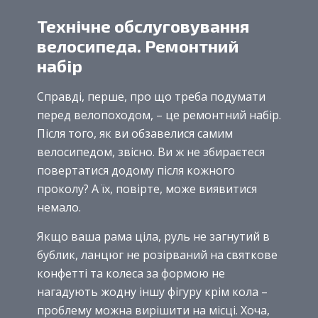
Технічне обслуговування
велосипеда. Ремонтний
набір
Справді, перше, про що треба подумати
перед велопоходом, – це ремонтний набір.
Після того, як ви обзавелися самим
велосипедом, звісно. Ви ж не збираєтеся
повертатися додому після кожного
проколу? А їх, повірте, може виявитися
немало.
Якщо ваша рама ціла, руль не загнутий в
бублик, ланцюг не розірваний на святкове
конфетті та колеса за формою не
нагадують жодну іншу фігуру крім кола –
проблему можна вирішити на місці. Хоча,