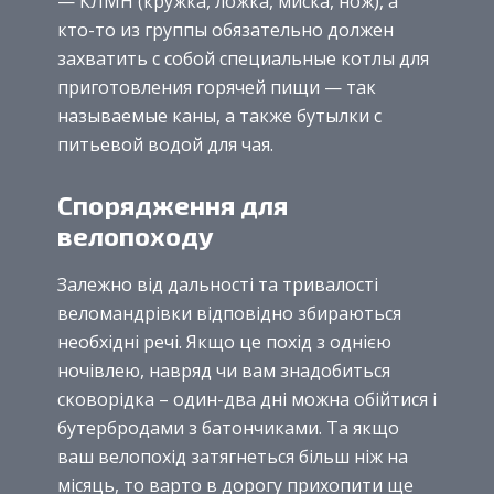
— КЛМН (кружка, ложка, миска, нож), а
кто-то из группы обязательно должен
захватить с собой специальные котлы для
приготовления горячей пищи — так
называемые каны, а также бутылки с
питьевой водой для чая.
Спорядження для
велопоходу
Залежно від дальності та тривалості
веломандрівки відповідно збираються
необхідні речі. Якщо це похід з однією
ночівлею, навряд чи вам знадобиться
сковорідка – один-два дні можна обійтися і
бутербродами з батончиками. Та якщо
ваш велопохід затягнеться більш ніж на
місяць, то варто в дорогу прихопити ще