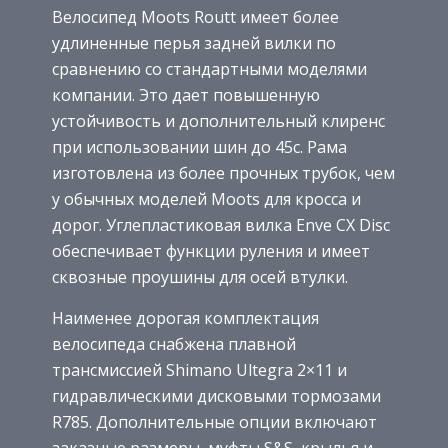
Велосипед Moots Routt имеет более
удлиненные перья задней вилки по
сравнению со стандартными моделями
компании. Это дает повышенную
устойчивость и дополнительный клиренс
при использовании шин до 45c. Рама
изготовлена из более прочных трубок, чем
у обычных моделей Moots для кросса и
дорог. Углепластиковая вилка Enve CX Disc
обеспечивает функции руления и имеет
сквозные проушины для осей втулки.
Наименее дорогая комплектация
велосипеда снабжена плавной
трансмиссией Shimano Ultegra 2×11 и
гидравлическими дисковыми тормозами
R785. Дополнительные опции включают
заказные размеры, муфты S&S, крылья и