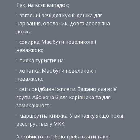
Так, на всяк випадок;
загальні речі для кухні: дошка для
нарізання, ополоник, довга дерев’яна
ложка;
сокирка. Має бути невеликою і
неважкою;
пилка туристична;
лопатка. Має бути невеликою і
неважкою;
світловідбивні жилети. Бажано для всієї
групи. Або хоча б для керівника та для
замикаючого;
маршрутна книжка. У випадку якщо похід
реєструється у МКК.
А особисто із собою треба взяти таке: