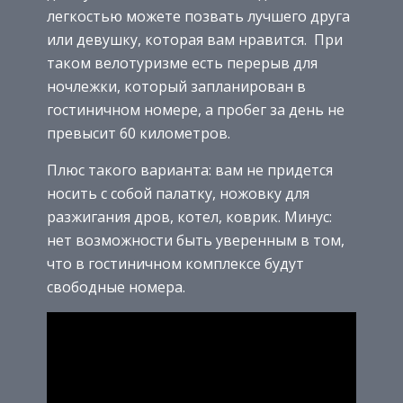
легкостью можете позвать лучшего друга
или девушку, которая вам нравится. При
таком велотуризме есть перерыв для
ночлежки, который запланирован в
гостиничном номере, а пробег за день не
превысит 60 километров.
Плюс такого варианта: вам не придется
носить с собой палатку, ножовку для
разжигания дров, котел, коврик. Минус:
нет возможности быть уверенным в том,
что в гостиничном комплексе будут
свободные номера.