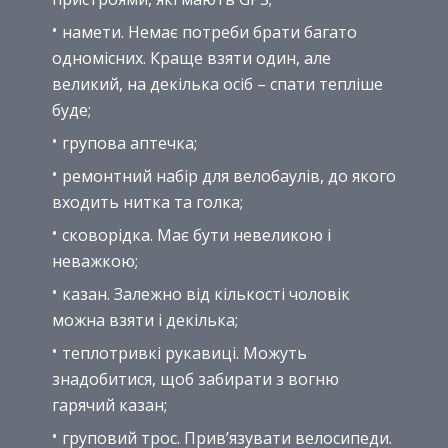
намети. Немає потреби брати багато
одномісних. Краще взяти один, але
великий, на декілька осіб – спати тепліше
буде;
групова аптечка;
ремонтний набір для велобаулів, до якого
входить нитка та голка;
сковорідка. Має бути невеликою і
неважкою;
казан. Залежно від кількості чоловік
можна взяти і декілька;
теплотривкі рукавиці. Можуть
знадобитися, щоб забирати з вогню
гарячий казан;
груповий трос. Прив’язувати велосипеди.