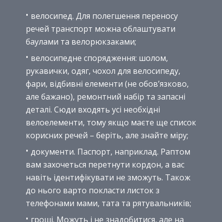
велосипед. Для полегшення переносу
речей транспорт можна облаштувати
баулами та велорюкзаками;
велосипедне спорядження: шолом,
рукавички, одяг, чохол для велосипеду,
фари, відбивні елементи (не обов’язково,
але бажано), ремонтний набір та запасні
деталі. Сюди входять усі необхідні
велоелементи, тому якщо маєте ще список
корисних речей – беріть, але знайте міру;
документи. Паспорт, наприклад. Раптом
вам захочеться перетнути кордон, а вас
навіть ідентифікувати не зможуть. Також
до нього варто покласти листок з
телефонами мами, тата та рятувальників;
гроші. Можуть і не знадобитися, але на