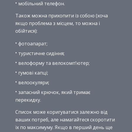
мобільний телефон.
Також можна прихопити із собою (хоча
якщо проблема з місцем, то можна і
обійтися):
фотоапарат;
туристичне сидіння;
велоформу та велокомп’ютер;
гумові капці;
велоокуляри;
запасний крючок, який тримає
перекидку.
Список може коригуватися залежно від
ваших потреб, але намагайтеся скоротити
їх по максимуму. Якщо в перший день ще