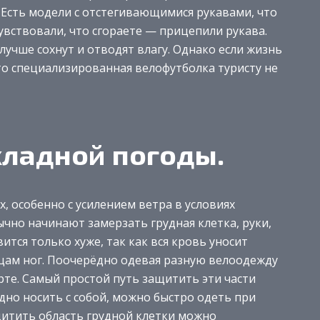
 Есть модели с отстегивающимися рукавами, что
увствовали, что сгораете — прицепили рукава.
лучше сохнут и отводят влагу. Однако если жизнь
что специализированная велофутболка туристу не
ладной погоды.
х, особенно с усилением ветра в условиях
но начинают замерзать грудная клетка, руки,
ится только хуже, так как вся кровь уносит
ам ног. Поочерёдно одевая разную велоодежду
рте. Самый простой путь защитить эти части
удно носить с собой, можно быстро одеть при
щитить область грудной клетки можно