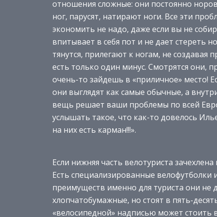
отношения сложные: они постоянно норов
ног, парусят, натирают ноги. Все эти пр
экономить не надо, даже если вы не соби
впитывает в себя пот и не дает стереть н
тянутся, прилегают к ногам, не создавая
есть только один минус. Смотрятся они, 
очень-то зайдешь в «приличное» место! 
они выглядят как самые обычные, а внутри
вещь решает ваши проблемы по всей Европ
услышать такое, что как-то довелось Илье 
на них есть карман!!!».
Если нижняя часть велотуриста зачехлена
Есть специализированные велофутболки и
преимуществ именно для туриста они не д
хлопчатобумажные, но стоят в пять-десят
«велосипедной» надписью может стоить в 