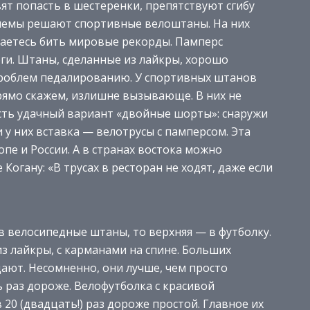
ят попасть в шестеренки, препятствуют сгибу
облемы решают спортивные велоштаны. На них
раетесь бить мировые рекорды. Памперс
оги. Штаны, сделанные из лайкры, хорошо
 проблем педалированию. У спортивных штанов
прямо скажем, излишне вызывающе. В них не
Есть удачный вариант «двойные шорты»: снаружи
 у них вставка — велотрусы с памперсом. Эта
е и России. А в странах востока можно
Когану: «В трусах в ресторан не ходят, даже если
 в велосипедные штаны, то верхняя — в футболку.
з лайкры, с карманами на спине. Больших
ают. Несомненно, они лучше, чем просто
ь раз дороже. Велофутболка с красивой
20 (двадцать!) раз дороже простой. Главное их