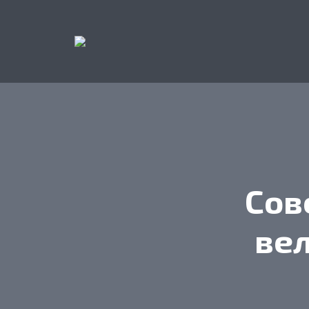
Сов
ве