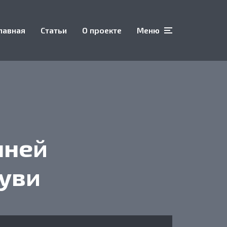
лавная
Статьи
О проекте
Меню
нней
уви