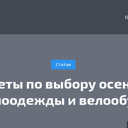
Г
Статьи
еты по выбору осе
лоодежды и велооб