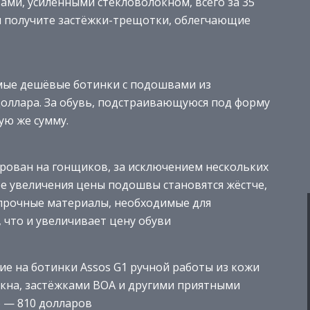
ми, усиленными стекловолокном, всего за 35
ы получите застёжки-трещотки, облегчающие
амые дешёвые ботинки с подошвами из
доллара. За обувь, подстраивающуюся под форму
ую же сумму.
ирован на гонщиков, за исключением нескольких
ре увеличения цены подошвы становятся жёстче,
 прочные материалы, необходимые для
, что и увеличивает цену обуви
ие на ботинки Assos G1 ручной работы из кожи
окна, застёжками BOA и другими приятными
о — 810 долларов