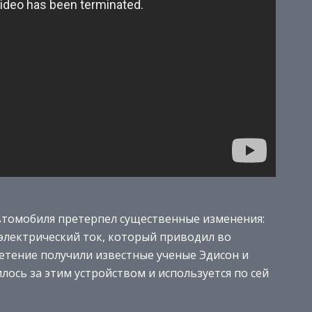
автомобиля претерпел существенные изменения:
 электрический ток, который приводил во
етение получили известные ученые Эдисон и
лось за этим устройством и используется по сей