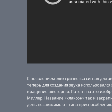
С появлением электричества сигнал для 
теперь для создания звука использовался
вращение шестерню. Патент на это изобр
Миллер. Название «клаксон» так и закрепи
день независимо от типа приспособления.