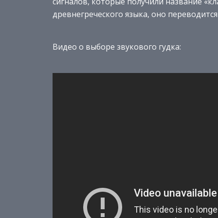
сигналов, которые получили название «кла
древнегреческого языка, оно переводится 
Видео о выборе звукового гудка: