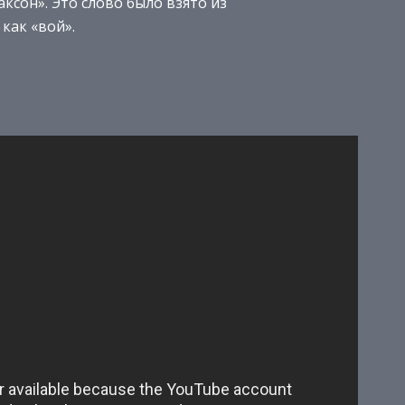
ксон». Это слово было взято из
как «вой».