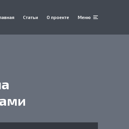
лавная
Статьи
О проекте
Меню
на
ками