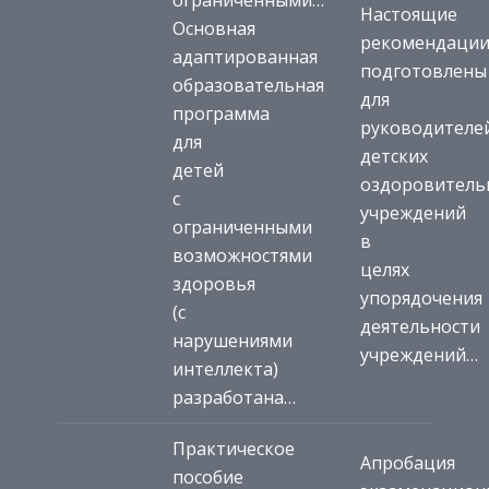
Настоящие
Основная
рекомендаци
адаптированная
подготовлены
образовательная
для
программа
руководителе
для
детских
детей
оздоровитель
с
учреждений
ограниченными
в
возможностями
целях
здоровья
упорядочения
(с
деятельности
нарушениями
учреждений…
интеллекта)
разработана…
Практическое
Апробация
пособие