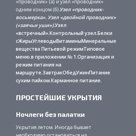
«проводник» (а) и узел «проводник»
одним концом (б).
Узел «проводник-
восьмерка».
Узел «двойной проводник»
(«заячьи уши»).
Узел
«встречный».
Контрольный узел.
Белки
с
Жиры
Углеводы
Витамины
Минеральные
вещества
Питьевой режим
Типовое
меню.
в приложении № 1.
Организация и
режим питания на
маршруте.
Завтрак
Обед
Ужин
Питание
сухим пайком.
Карманное питание.
ПРОСТЕЙШИЕ УКРЫТИЯ
Ночлеги без палатки
Укрытия летом. Иногда бывает
необходимо остановиться на