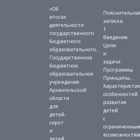
«Об
Пояснительна
итогах
записка.
деятельности
1
государственного
Введение.
бюджетного
Цели
образовательного…
и
Государственное
задачи
бюджетное
Программы.
образовательное
Принципы…
учреждение
Характеристи
Архангельской
особенностей
области
развития
для
детей
детей-
с
сирот
ограниченны
и
возможностя
детей,