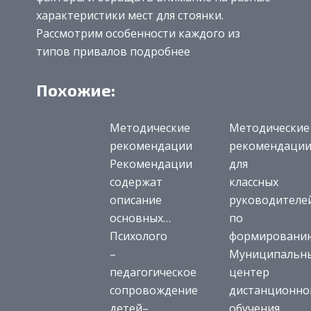
характеристики мест для стоянки.
Рассмотрим особенности каждого из
типов привалов подробнее
Похожие:
Методические
Методические
рекомендации
рекомендаци
Рекомендации
для
содержат
классных
описание
руководителе
основных…
по
Психолого
формировани
–
Муниципальн
педагогическое
центер
сопровождение
дистанционно
детей–
обучения