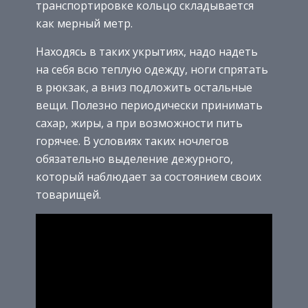
транспортировке кольцо складывается
как мерный метр.
Находясь в таких укрытиях, надо надеть
на себя всю теплую одежду, ноги спрятать
в рюкзак, а вниз подложить остальные
вещи. Полезно периодически принимать
сахар, жиры, а при возможности пить
горячее. В условиях таких ночлегов
обязательно выделение дежурного,
который наблюдает за состоянием своих
товарищей.