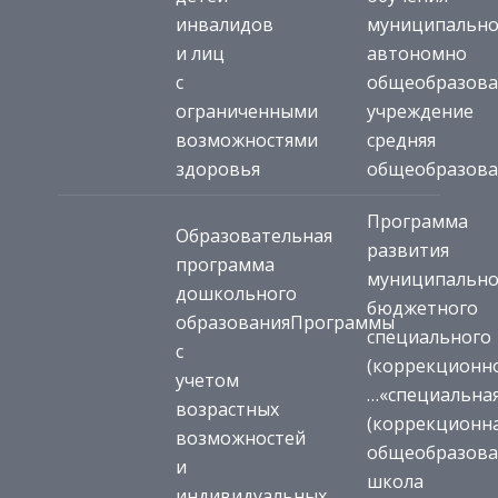
инвалидов
муниципальн
и лиц
автономно
с
общеобразова
ограниченными
учреждение
возможностями
средняя
здоровья
общеобразова
Программа
Образовательная
развития
программа
муниципально
дошкольного
бюджетного
образования
Программы
специального
с
(коррекционно
учетом
…
«специальна
возрастных
(коррекционна
возможностей
общеобразова
и
школа
индивидуальных