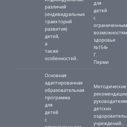
для
различий
детей
(индивидуальных
с
траекторий
ограниченны
развития)
возможностя
детей,
здоровья
а
№154»
также
Г.
особенностей…
Перми
Основная
адаптированная
Методические
образовательная
рекомендаци
программа
руководителя
для
детских
детей
оздоровитель
с
учреждений…
ограниченными…