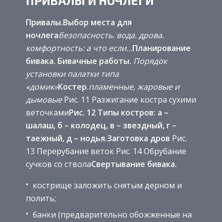
ПРИВАЛЫ И НОЧЛЕГИ
Привалы.
Выбор места для
ночлега
безопасность.
вода.
дрова.
комфортность:
а что если…
Планирование
бивака.
Бивачные работы.
Порядок
установки палатки типа
«домик»
Костер.
пламенные, жаровые и
дымовые
Рис. 11 Разжигание костра сухими
веточками
Рис. 12 Типы костров: а –
шалаш, б – колодец,
в – звездный, г –
таежный, д – нодья.
Заготовка дров
Рис.
13 Перерубание веток Рис. 14 Обрубание
сучков со ствола
Свертывание бивака.
кострище заложить снятым дерном и
полить;
банки (предварительно обожженные на