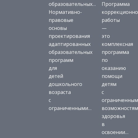
образовательных…
Программа
Нормативно-
коррекционн
правовые
работы
основы
—
проектирования
это
адаптированных
комплексная
образовательных
программа
программ
по
для
оказанию
детей
помощи
дошкольного
детям
возраста
с
с
ограниченны
ограниченными…
возможностя
здоровья
в
освоении…