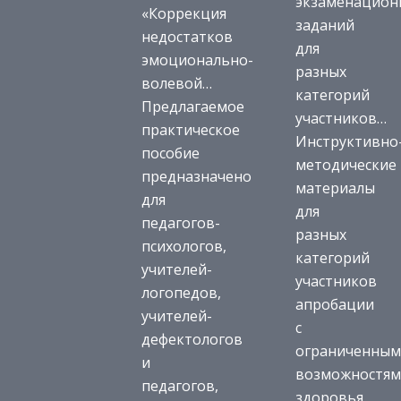
экзаменацион
«Коррекция
заданий
недостатков
для
эмоционально-
разных
волевой…
категорий
Предлагаемое
участников…
практическое
Инструктивно
пособие
методические
предназначено
материалы
для
для
педагогов-
разных
психологов,
категорий
учителей-
участников
логопедов,
апробации
учителей-
с
дефектологов
ограниченны
и
возможностя
педагогов,
здоровья