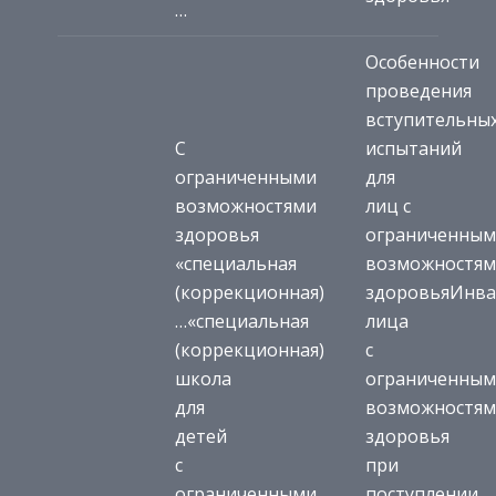
…
Особенности
проведения
вступительны
С
испытаний
ограниченными
для
возможностями
лиц с
здоровья
ограниченны
«специальная
возможностя
(коррекционная)
здоровья
Инва
…
«специальная
лица
(коррекционная)
с
школа
ограниченны
для
возможностя
детей
здоровья
с
при
ограниченными
поступлении