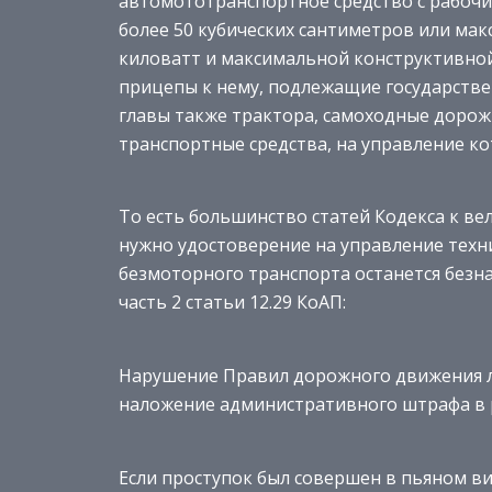
автомототранспортное средство с рабочи
более 50 кубических сантиметров или ма
киловатт и максимальной конструктивной 
прицепы к нему, подлежащие государствен
главы также трактора, самоходные доро
транспортные средства, на управление к
То есть большинство статей Кодекса к ве
нужно удостоверение на управление техни
безмоторного транспорта останется безн
часть 2 статьи 12.29 КоАП:
Нарушение Правил дорожного движения л
наложение административного штрафа в 
Если проступок был совершен в пьяном вид