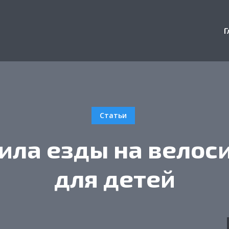
Г
Статьи
ила езды на велос
для детей