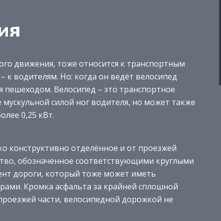
ия
ного движения, тоже относится к транспортным
– к водителям. Но: когда он ведёт велосипед
я пешеходом. Велосипед – это транспортное
 мускульной силой ног водителя, но может также
лее 0,25 кВт.
ко конструктивно отделённое и от проезжей
нство, обозначенное соответствующими круглыми
лемент дороги, который тоже может иметь
арами. Кромка асфальта за крайней сплошной
проезжей части, велосипедной дорожкой не