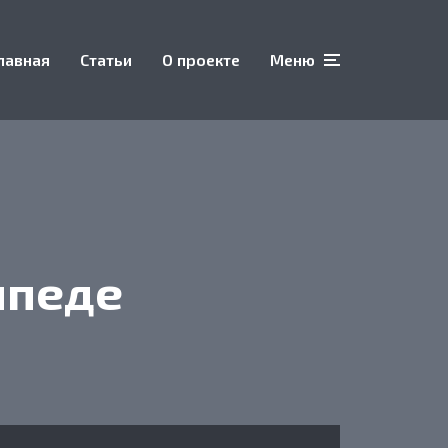
лавная
Статьи
О проекте
Меню
ипеде