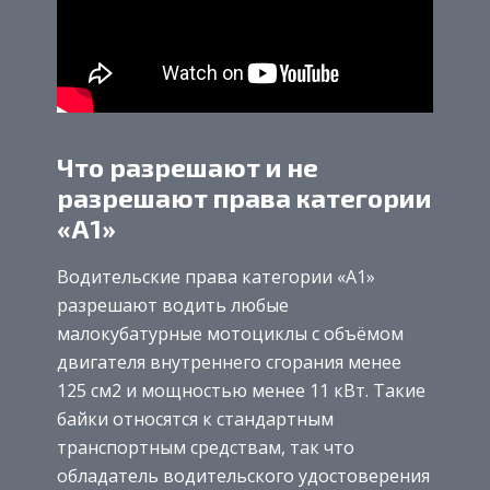
Что разрешают и не
разрешают права категории
«А1»
Водительские права категории «А1»
разрешают водить любые
малокубатурные мотоциклы с объёмом
двигателя внутреннего сгорания менее
125 см2 и мощностью менее 11 кВт. Такие
байки относятся к стандартным
транспортным средствам, так что
обладатель водительского удостоверения