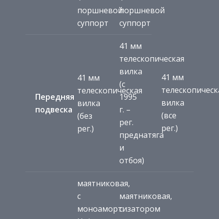
поршневой
поршневой
суппорт
суппорт
41 мм
телескопическая
вилка
41 мм
41 мм
(с
телескопическ
телескопическая
Передняя
1995
вилка
вилка
подвеска
г. –
(все
(без
рег.
рег.)
рег.)
преднатяга
и
отбоя)
маятниковая,
с
маятниковая,
моноамортизатором
с