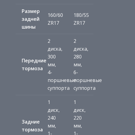
Размер
160/60
180/55
задней
ZR17
ZR17
шины
2
2
диска,
диска,
300
280
Передние
мм,
мм,
тормоза
4-
6-
поршневые
поршневые
суппорта
суппорта
1
1
диск,
диск,
240
220
Задние
мм,
мм,
тормоза
1-
1-