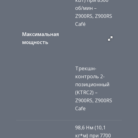
об/мин –
Z900RS, Z900RS
Café
Максимальная
мощность
Трекшн-
контроль 2-
позиционный
(KTRC2) –
Z900RS, Z900RS
Cafe
98,6 Нм (10,1
кг*м) при 7700