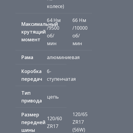
колесе)
64 Нм
66 Нм
Максимальный
/9500
/10000
крутящий
об/
об/
момент
мин
мин
Рама
алюминиевая
Коробка
6-
передач
ступенчатая
Тип
цепь
привода
120/65
Размер
120/60
ZR17
передней
ZR17
(56W)
шины