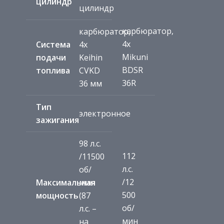
цилиндр
цилиндр
карбюратор,
карбюратор,
4x
Система
4x
Mikuni
подачи
Keihin
BDSR
топлива
CVKD
36R
36 мм
Тип
электронное
зажигания
98 л.с.
112
/11500
л.с.
об/
/12
Максимальная
мин
500
мощность
(87
об/
л.с. –
мин
на