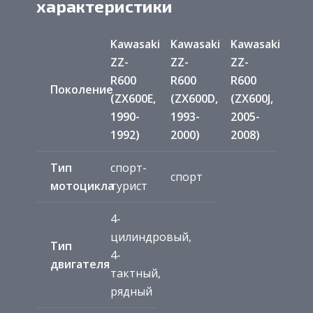
характеристики
Kawasaki
Kawasaki
Kawasaki
ZZ-
ZZ-
ZZ-
R600
R600
R600
Поколение
(ZX600E,
(ZX600D,
(ZX600J,
1990-
1993-
2005-
1992)
2000)
2008)
Тип
спорт-
спорт
мотоцикла
турист
4-
цилиндровый,
Тип
4-
двигателя
тактный,
рядный