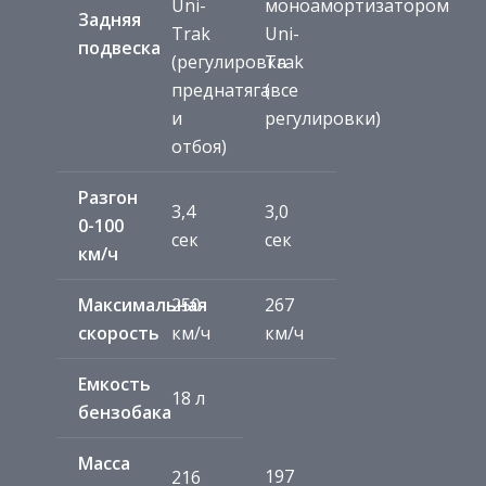
Uni-
моноамортизатором
Задняя
Trak
Uni-
подвеска
(регулировка
Trak
преднатяга
(все
и
регулировки)
отбоя)
Разгон
3,4
3,0
0-100
сек
сек
км/ч
Максимальная
250
267
скорость
км/ч
км/ч
Емкость
18 л
бензобака
Масса
197
216