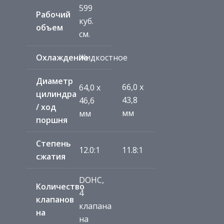
599
Рабочий
куб.
объем
см.
Охлаждение
Жидкостное
Диаметр
66,0 x
64,0 x
цилиндра
43,8
46,6
/ ход
мм
мм
поршня
Степень
12.0:1
11.8:1
сжатия
DOHC,
Количество
4
клапанов
клапана
на
на