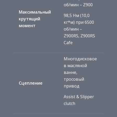
об/мин – Z900
Максимальный
98,5 Нм (10,0
крутящий
кг*м) при 6500
момент
об/мин –
Z900RS, Z900RS
Cafe
Многодисковое
в масляной
ванне,
тросовый
Сцепление
привод
Assist & Slipper
clutch