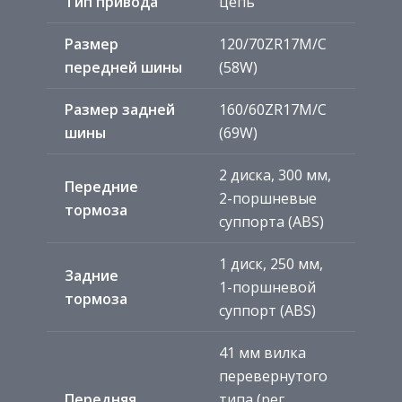
Тип привода
цепь
Размер
120/70ZR17M/C
передней шины
(58W)
Размер задней
160/60ZR17M/C
шины
(69W)
2 диска, 300 мм,
Передние
2-поршневые
тормоза
суппорта (ABS)
1 диск, 250 мм,
Задние
1-поршневой
тормоза
суппорт (ABS)
41 мм вилка
перевернутого
Передняя
типа (рег.