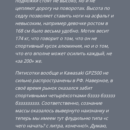
подножки стоят не высоко, но и не
цепляют дорогу на поворотах. Высота по
седлу позволяет ставить ноги на асфальт и
невысоким, например девочке ростом в
168 см было весьма удобно. Мотик весит
174 кг, что говорит о том, что он не
спортивный кусок алюминия, но и о том,
что его вполне может осилить каждый, не
«за 200» же.
Пятисотки вообще и Kawasaki GPZ500 не
сильно распространены в РФ. Наверное, в
своё время рынок оказался забит
спортивными четырёхсотками бзззз бззззз
бззззззззз. Соответственно, сознание
массы оказалось вывернуто наизнанку и
теперь мы имеем тут флудильню типа «с
чего начать? с литра, конечно!». Думаю,