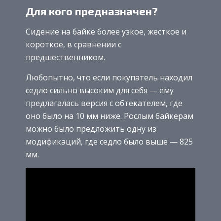
Для кого предназначен?
Сидение на байке более узкое, жесткое и
короткое, в сравнении с
предшественником.
Любопытно, что если покупатель находил
седло сильно высоким для себя — ему
предлагалась версия с обтекателем, где
оно было на 10 мм ниже. Рослым байкерам
можно было предложить одну из
модификаций, где седло было выше — 825
мм.