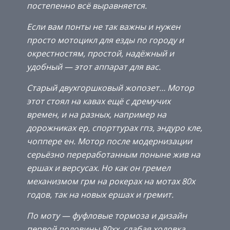
постепенно всё выравняется.
Если вам понты не так важны и нужен
просто мотоцикл для езды по городу и
окрестностям, простой, надёжный и
удобный — этот аппарат для вас.
Старый двухгоршковый жопозет… Мотор
этот стоял на кавах ещё с дремучих
времен, и на разных, например на
дорожниках ер, спорттурах гпз, эндуро кле,
чоппере ен. Мотор после модернизации
серьёзно переработанным поныне жив на
ершах и версусах. Но как он гремел
механизмом грм на рокерах на мотах 80х
годов, так на новых ершах и гремит.
По моту — фуфловые тормоза и дизайн
первой половины 80хх, слабая ходовка