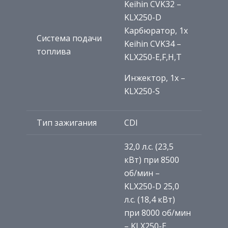
Keihin CVK32 –
KLX250-D
Карбюратор, 1x
Система подачи
Keihin CVK34 –
топлива
KLX250-E,F,H,T
Инжектор, 1x –
KLX250-S
Тип зажигания
CDI
32,0 л.с. (23,5
кВт) при 8500
об/мин –
KLX250-D 25,0
л.с. (18,4 кВт)
при 8000 об/мин
– KLX250-E