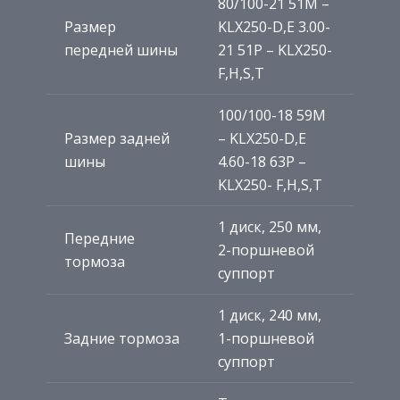
80/100-21 51M –
Размер
KLX250-D,E 3.00-
передней шины
21 51P – KLX250-
F,H,S,T
100/100-18 59M
Размер задней
– KLX250-D,E
шины
4.60-18 63P –
KLX250- F,H,S,T
1 диск, 250 мм,
Передние
2-поршневой
тормоза
суппорт
1 диск, 240 мм,
Задние тормоза
1-поршневой
суппорт