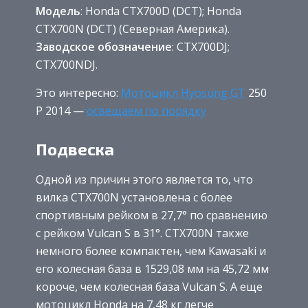
Модель
: Honda CTX700D (DCT); Honda
CTX700N (DCT) (Северная Америка).
Заводское обозначение
: CTX700DJ;
CTX700NDJ.
Это интересно:
Мотоцикл Hyosung GT
250
P 2014 —
освещаем по порядку
Подвеска
Одной из причин этого является то, что
вилка CTX700N установлена с более
спортивным рейком в 27,7° по сравнению
с рейком Vulcan S в 31°. CTX700N также
немного более компактен, чем Kawasaki и
его колесная база в 1529,08 мм на 45,72 мм
короче, чем колесная база Vulcan S. А еще
мотоцикл Honda на 7,48 кг легче