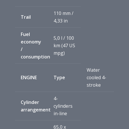
110 mm /
Trail
4,33 in
Fuel
5,0 l / 100
economy
km (47 US
/
mpg)
consumption
Water
ENGINE
Type
cooled 4-
stroke
4-
Cylinder
cylinders
arrangement
in-line
65,0 x