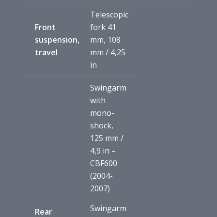
Telescopic
Front
fork 41
suspension,
mm, 108
travel
mm / 4,25
in
Swingarm
with
mono-
shock,
125 mm /
4,9 in –
CBF600
(2004-
2007)
Swingarm
Rear