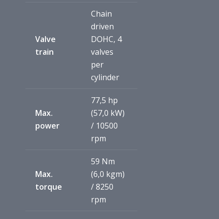
Chain
driven
Valve
DOHC, 4
train
valves
per
cylinder
77,5 hp
Max.
(57,0 kW)
power
/ 10500
rpm
59 Nm
Max.
(6,0 kgm)
torque
/ 8250
rpm