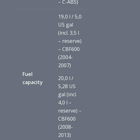
– C-ABS)
19,0 l / 5,0
US gal
(incl. 3,5 l
– reserve)
– CBF600
(2004-
2007)
Fuel
20,0 l /
capacity
5,28 US
gal (incl.
4,0 l –
reserve) –
CBF600
(2008-
2013)