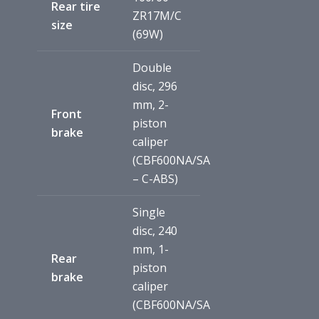
Rear tire
ZR17M/C
size
(69W)
Double
disc, 296
mm, 2-
Front
piston
brake
caliper
(CBF600NA/SA
– C-ABS)
Single
disc, 240
mm, 1-
Rear
piston
brake
caliper
(CBF600NA/SA