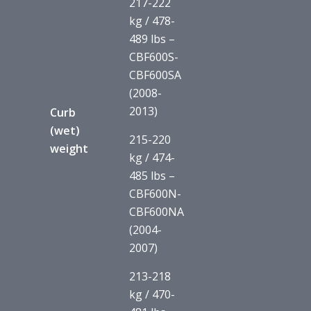
217-222
kg / 478-
489 lbs –
CBF600S-
CBF600SA
(2008-
2013)
Curb
(wet)
215-220
weight
kg / 474-
485 lbs –
CBF600N-
CBF600NA
(2004-
2007)
213-218
kg / 470-