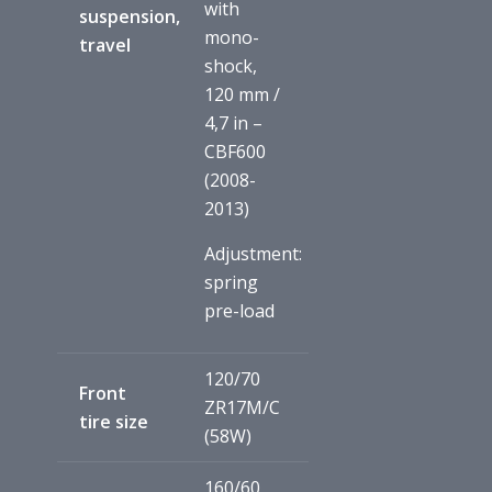
with
suspension,
mono-
travel
shock,
120 mm /
4,7 in –
CBF600
(2008-
2013)
Adjustment:
spring
pre-load
120/70
Front
ZR17M/C
tire size
(58W)
160/60