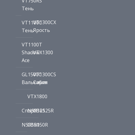
VT750RS
Тень
VT1300CX
VT1100C
Ярость
Тень
VT1100T
Shadow
VTX1300
Ace
GL1500C
VT1300CS
Валькирия
Сабля
VTX1800
Спорт
NSR125
CBR125R
NSR150
CBR150R