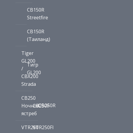
CB150R
Streetfire
CB150R
(Таиланд)
Tiger
GL200
Тигр
/
GL200
CBX200
Strada
CB250
CB250R
Ночной
CB250F
ястреб
VTR250
VTR250FI