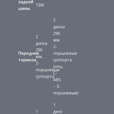
задней
73W
шины
2
диска
296
2
мм,
диска
2-
296
Передние
поршневые
мм,
тормоза
суппорта
2-
(опц.
поршневые
C-
суппорта
ABS
– 3-
поршневые)
1
1
диск