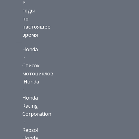
е
годы
по
настоящее
время
Honda
·
Список
мотоциклов
Honda
·
Honda
Racing
Corporation
·
Repsol
Honda