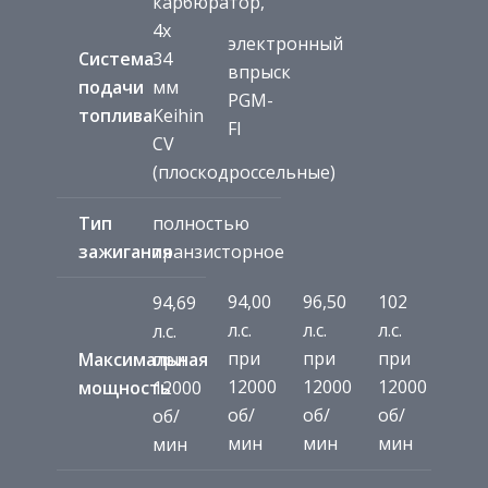
карбюратор,
4x
электронный
Система
34
впрыск
подачи
мм
PGM-
топлива
Keihin
FI
CV
(плоскодроссельные)
Тип
полностью
зажигания
транзисторное
94,00
96,50
102
94,69
л.с.
л.с.
л.с.
л.с.
при
при
при
Максимальная
при
12000
12000
12000
мощность
12000
об/
об/
об/
об/
мин
мин
мин
мин