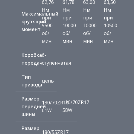
62,76
61,78
63,00
63,50
Нм
Нм
Нм
Нм
Максимальный
при
при
при
при
крутящий
9500
10000
10000
10500
момент
об/
об/
об/
об/
мин
мин
мин
мин
Коробка
6-
передач
ступенчатая
Тип
цепь
привода
Размер
120/70ZR17
130/70ZR16
передней
58W
61W
шины
Размер
180/55ZR17