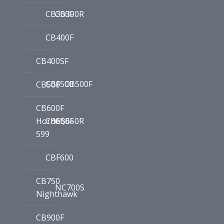
CB300F
CB300R
CB400F
CB400SF
CBF500
CB500F
CB500
CB600F
Hornet,
CB650F
CB650R
599
CBF600
CB750
NC700S
Nighthawk
CB900F