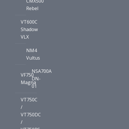
CMX500
Rebel
VT600C
Shadow
VLX
NM4
Vultus
NSA700A
VF750
DN-
Magna
01
VT750C
/
VT750DC
/