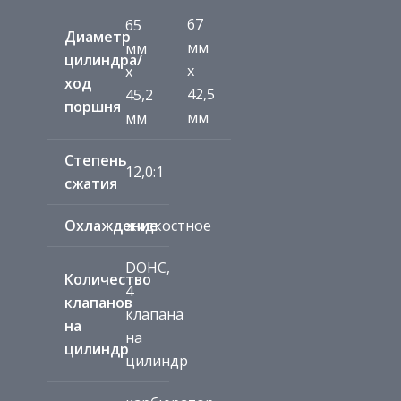
67
65
Диаметр
мм
мм
цилиндра/
x
х
ход
42,5
45,2
поршня
мм
мм
Степень
12,0:1
сжатия
Охлаждение
жидкостное
DOHC,
Количество
4
клапанов
клапана
на
на
цилиндр
цилиндр