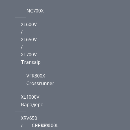
NC700X
XL600V
/
XL650V
/
XL700V
Transalp
VFR800X
Crossrunner
XL1000V
Варадеро
XRV650
CRF1000L
CRF1100L
/