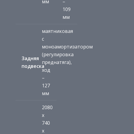
мм
–
109
мм
маятниковая
с
моноамортизатором
(регулировка
Задняя
преднатяга),
подвеска
ход
–
127
мм
2080
x
740
x