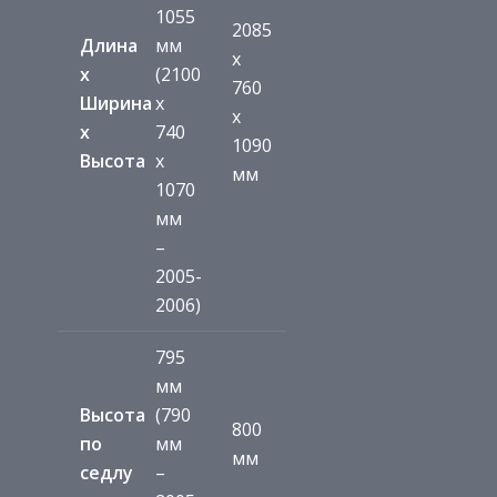
1055
2085
Длина
мм
x
х
(2100
760
Ширина
x
x
х
740
1090
Высота
x
мм
1070
мм
–
2005-
2006)
795
мм
Высота
(790
800
по
мм
мм
седлу
–