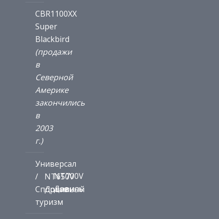
CBR1100XX
Super
Blackbird
(продажи
в
Северной
Америке
закончились
в
2003
г.)
Универсал
NT700V
/
NT650V
Довиль
Спортивный
Довиль
туризм