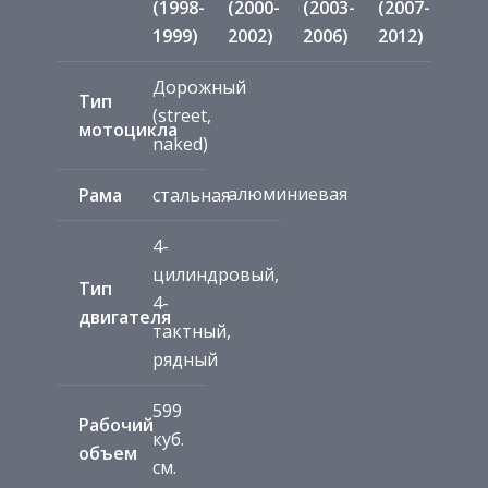
(1998-
(2000-
(2003-
(2007-
1999)
2002)
2006)
2012)
Дорожный
Тип
(street,
мотоцикла
naked)
алюминиевая
Рама
стальная
4-
цилиндровый,
Тип
4-
двигателя
тактный,
рядный
599
Рабочий
куб.
объем
см.