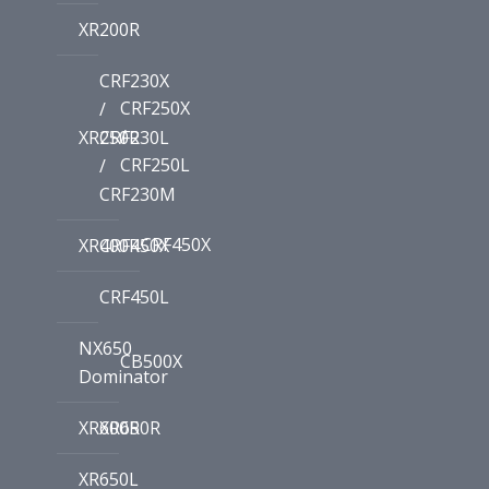
XR200R
CRF230X
CRF250X
/
/
XR250R
CRF230L
CRF250L
/
CRF230M
CRF450X
XR400R
CRF450X
CRF450L
NX650
CB500X
Dominator
XR600R
XR650R
XR650L