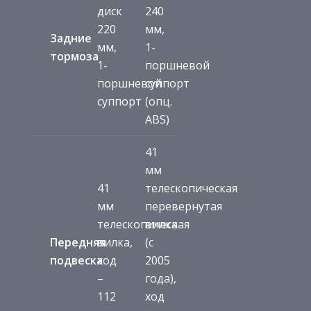
диск
240
220
мм,
Задние
мм,
1-
тормоза
1-
поршневой
поршневой
суппорт
суппорт
(опц.
ABS)
41
мм
41
телескопическая
мм
перевернутая
телескопическая
вилка
Передняя
вилка,
(с
подвеска
ход
2005
–
года),
112
ход