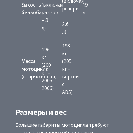
(включая
Емкость
(включая
19
резерв
бензобака
резерв
л
–
– 3
2,6
л)
л)
198
196
кг
кг
Масса
(205
(200
мотоцикла
кг –
кг –
(снаряженная)
версии
2005-
с
2006)
ABS)
Размеры и вес
Большие габариты мотоцикла требуют
соответствующего обращения и