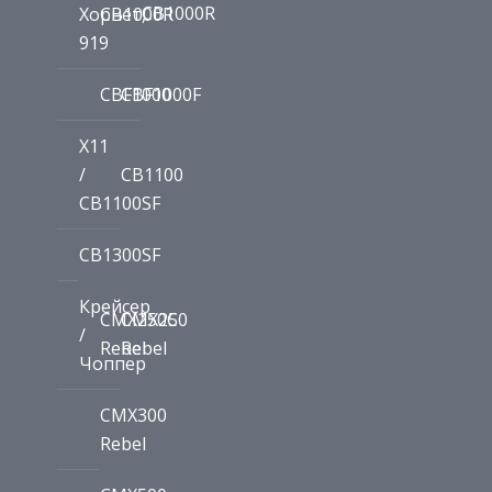
CB1000R
Хорнет,
CB1000R
919
CBF1000
CBF1000F
X11
/
CB1100
CB1100SF
CB1300SF
Крейсер
CMX250C
CMX250
/
Rebel
Rebel
Чоппер
CMX300
Rebel