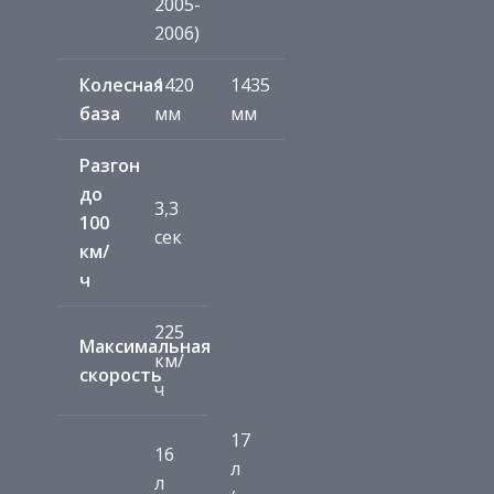
2005-
2006)
Колесная
1420
1435
база
мм
мм
Разгон
до
3,3
100
сек
км/
ч
225
Максимальная
км/
скорость
ч
17
16
л
л