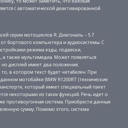
ронику, то может заметить, что базовая
ляется с автоматической деактивированной
сей серии мотоциклов R. Диагональ – 5.7
от бортового компьютера и аудиосистемы. С
стройками режима езды, подвески,
, а также мультимедиа. Может появляться
 но дисплей имеет два положения.
то, в котором текст будет читабелен. При
а данном мотобайке BMW R1200RT (технические
транспорте, который имеет специальный пакет
тся некоторыми из таких функций. Речь идет о
кже противоугонная система. Приобрести данные
еленную сумму. Помимо этого, система