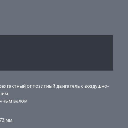
ехтактный оппозитный двигатель с воздушно-
ним
очным валом
73 мм