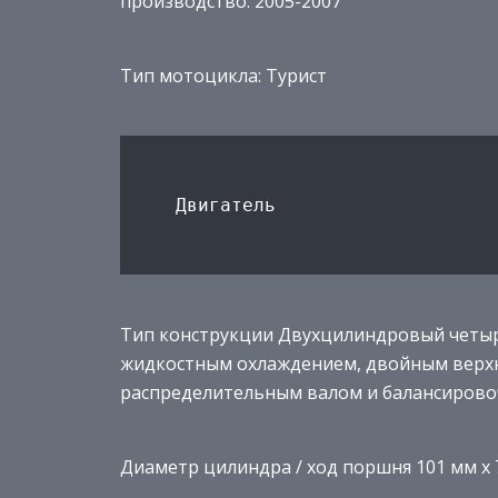
производство: 2005-2007
Тип мотоцикла: Турист
Тип конструкции Двухцилиндровый четыр
жидкостным охлаждением, двойным верх
распределительным валом и балансиров
Диаметр цилиндра / ход поршня 101 мм x 