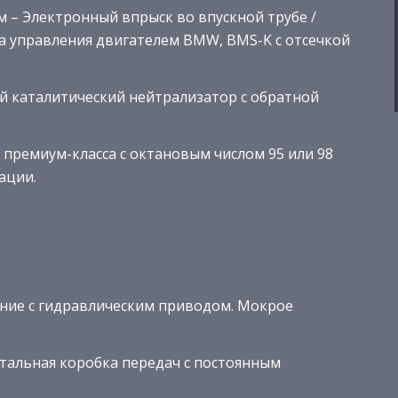
м – Электронный впрыск во впускной трубе /
а управления двигателем BMW, BMS-K с отсечкой
 каталитический нейтрализатор с
обратной
премиум-класса с октановым числом 95 или 98
ации.
ение с гидравлическим приводом. Мокрое
нтальная коробка передач с постоянным