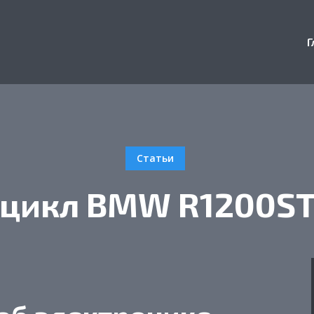
Г
Статьи
цикл BMW R1200ST