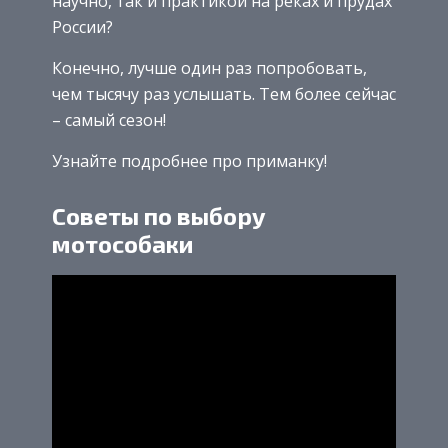
научно, так и практикой на реках и прудах
России?
Конечно, лучше один раз попробовать,
чем тысячу раз услышать. Тем более сейчас
– самый сезон!
Узнайте подробнее про приманку!
Советы по выбору
мотособаки