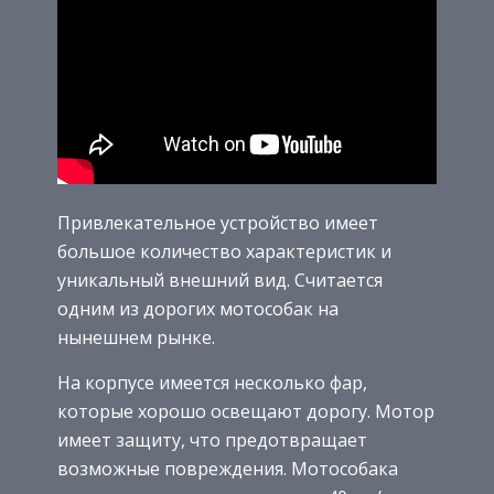
Привлекательное устройство имеет
большое количество характеристик и
уникальный внешний вид. Считается
одним из дорогих мотособак на
нынешнем рынке.
На корпусе имеется несколько фар,
которые хорошо освещают дорогу. Мотор
имеет защиту, что предотвращает
возможные повреждения. Мотособака