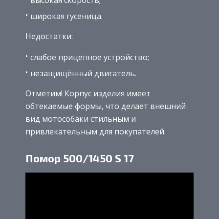
широкая гусеница.
Недостатки:
слабое прицепное устройство;
незащищённый двигатель.
Отметим! Корпус изделия имеет
обтекаемые формы, что делает внешний
вид мотособаки стильным и
привлекательным для покупателей.
Помор 500/1450 S 17