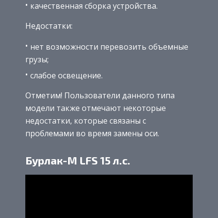
качественная сборка устройства.
Недостатки:
нет возможности перевозить объемные
грузы;
слабое освещение.
Отметим! Пользователи данного типа
модели также отмечают некоторые
недостатки, которые связаны с
проблемами во время замены оси.
Бурлак-М LFS 15 л.с.