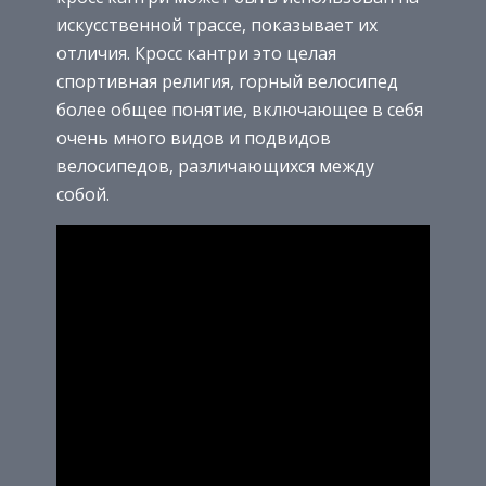
искусственной трассе, показывает их
отличия. Кросс кантри это целая
спортивная религия, горный велосипед
более общее понятие, включающее в себя
очень много видов и подвидов
велосипедов, различающихся между
собой.