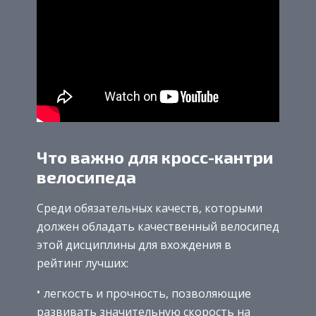
Что важно для кросс-кантри
велосипеда
Среди обязательных качеств, которыми
должен обладать качественный велосипед
этой дисциплины для вхождения в
рейтинг лучших:
легкость и прочность, позволяющие
развивать значительную скорость на