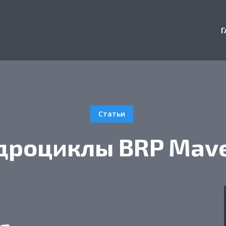
Г
Статьи
дроциклы BRP Mave