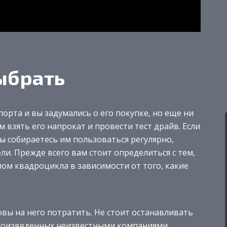
ыбрать
орта и вы задумались о его покупке, но еще ни
 взять его напрокат и провести тест драйв. Если
ы собираетесь им пользоваться регулярно,
и. Прежде всего вам стоит определиться с тем,
пом квадроцикла в зависимости от того, какие
вы на него потратить. Не стоит останавливать
произведенных неизвестными компаниями.