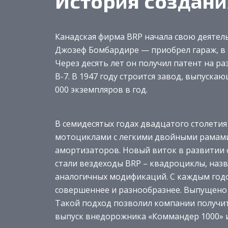
История создани
Канадская фирма BRP начала свою деятель
Джозеф Бомбардире — приобрел гараж, в 
Через десять лет он получил патент на 
В-7. В 1947 году строится завод, выпуск
000 экземпляров в год.
В семидесятых годах двадцатого столети
мотоциклами с легкими двойными рамами
амортизаторов. Новый виток в развитии ф
стали вездеходы BRP – квадроциклы, наз
аналогичных модификаций. С каждым год
совершеннее и разнообразнее. Выпущено 
Такой подход позволил компании получит
выпуск внедорожника «Коммандер 1000» 