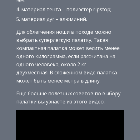
материал тента – полиэстер ripstop;
материал дуг – алюминий.
Для облегчения ноши в походе можно
выбрать суперлегкую палатку. Такая
компактная палатка может весить менее
одного килограмма, если рассчитана на
одного человека, около 2 кг —
двухместная. В сложенном виде палатка
может быть менее метра в длину.
Еще больше полезных советов по выбору
палатки вы узнаете из этого видео: