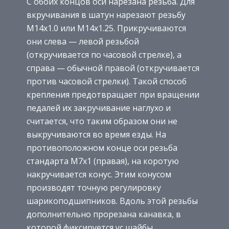
С обоих концов оси нарезана резьба. Для
вкручивания в шатун нарезают резьбу
M14x1.0 или M14x1.25. Прикручиваются
они слева — левой резьбой
(откручивается по часовой стрелке), а
справа — обычной правой (откручивается
против часовой стрелки). Такой способ
крепления предотвращает при вращении
педалей их закручивание наглухо и
считается, что таким образом они не
выкручиваются во время езды. На
противоположном конце оси резьба
стандарта M7x1 (правая), на коротую
накручивается конус. Этим конусом
производят точную регулировку
шарикоподшипников. Вдоль этой резьбы
дополнительно прорезана канавка, в
которой фиксируется ус шайбы,