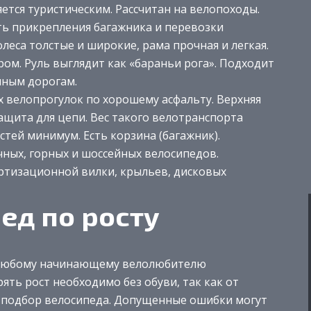
ется туристическим. Рассчитан на велопоходы.
ь прикрепления багажника и перевозки
леса толстые и широкие, рама прочная и легкая.
ом. Руль выглядит как «бараньи рога». Подходит
чным дорогам.
х велопрогулок по хорошему асфальту. Верхняя
ащита для цепи. Вес такого велотранспорта
тей минимум. Есть корзина (багажник).
очных, горных и шоссейных велосипедов.
ртизационной вилки, крыльев, дисковых
ед по росту
 любому начинающему велолюбителю
ять рост необходимо без обуви, так как от
 подбор велосипеда. Допущенные ошибки могут