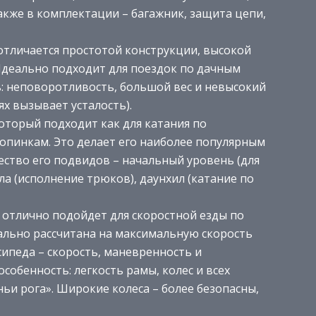
Также в комплектации – багажник, защита цепи,
отличается простотой конструкции, высокой
Идеально подходит для поездок по дачным
ь: неповоротливость, большой вес и невысокий
х вызывает усталость).
оторый подходит как для катания по
ропинкам. Это делает его наиболее популярным
ество его подвидов – начальный уровень (для
ла (исполнение трюков), даунхил (катание по
 отлично подойдет для скоростной езды по
иально рассчитана на максимальную скорость
ипеда – скорость, маневренность и
собенность: легкость рамы, колес и всех
ьи рога». Широкие колеса – более безопасны,