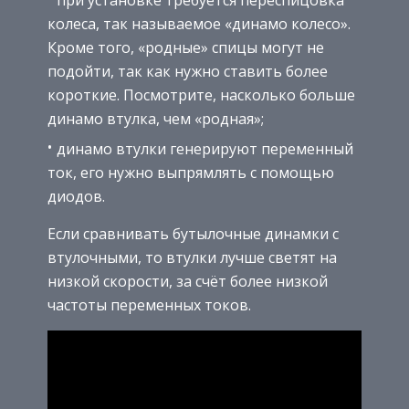
колеса, так называемое «динамо колесо».
Кроме того, «родные» спицы могут не
подойти, так как нужно ставить более
короткие. Посмотрите, насколько больше
динамо втулка, чем «родная»;
динамо втулки генерируют переменный
ток, его нужно выпрямлять с помощью
диодов.
Если сравнивать бутылочные динамки с
втулочными, то втулки лучше светят на
низкой скорости, за счёт более низкой
частоты переменных токов.