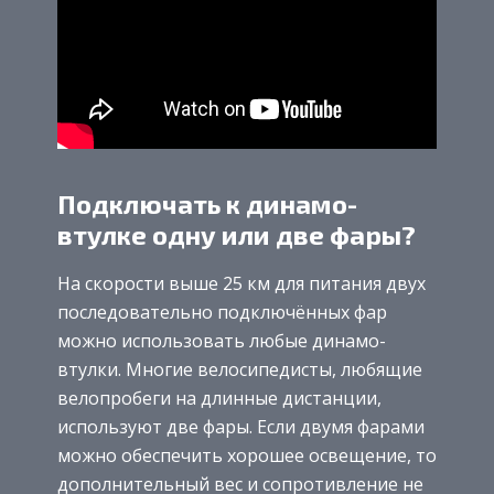
Подключать к динамо-
втулке одну или две фары?
На скорости выше 25 км для питания двух
последовательно подключённых фар
можно использовать любые динамо-
втулки. Многие велосипедисты, любящие
велопробеги на длинные дистанции,
используют две фары. Если двумя фарами
можно обеспечить хорошее освещение, то
дополнительный вес и сопротивление не