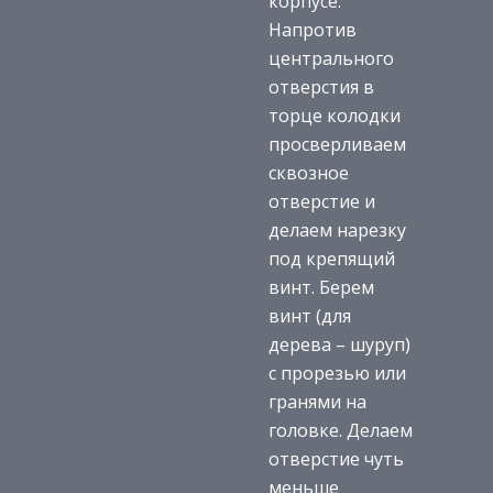
корпусе.
Напротив
центрального
отверстия в
торце колодки
просверливаем
сквозное
отверстие и
делаем нарезку
под крепящий
винт. Берем
винт (для
дерева – шуруп)
с прорезью или
гранями на
головке. Делаем
отверстие чуть
меньше