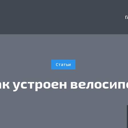
Г
Статьи
ак устроен велосип