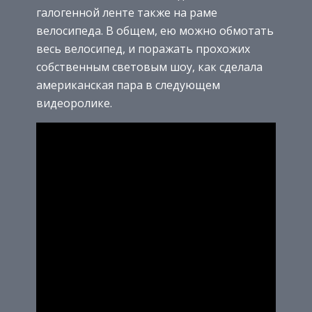
галогенной ленте также на раме
велосипеда. В общем, ею можно обмотать
весь велосипед, и поражать прохожих
собственным световым шоу, как сделала
американская пара в следующем
видеоролике.