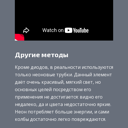
Другие методы
Кроме диодов, в реальности используются
только неоновые трубки. Данный элемент
даёт очень красивый, мягкий свет, но
основных целей посредством его
применения не достигается: видно его
недалеко, да и цвета недостаточно яркие.
Неон потребляет больше энергии, и сами
колбы достаточно легко повреждаются.