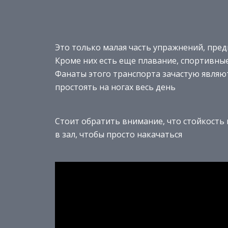
Это только малая часть упражнений, пре
Кроме них есть еще плавание, спортивные
Фанаты этого транспорта зачастую явля
простоять на ногах весь день
Стоит обратить внимание, что стойкость м
в зал, чтобы просто накачаться