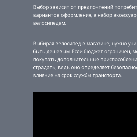
Выбор зависит от предпочтений потребит
вариантов оформления, а набор аксессуа
велосипедам.
Выбирая велосипед в магазине, нужно учи
быть дешевым. Если бюджет ограничен, мо
покупать дополнительные приспособления
страдать, ведь оно определяет безопасно
влияние на срок службы транспорта.