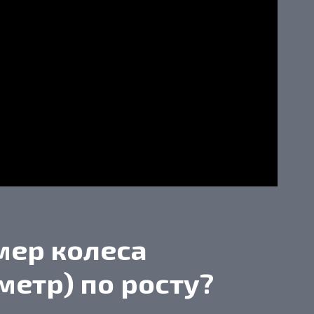
мер колеса
метр) по росту?