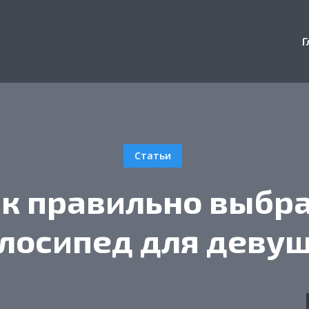
Г
Статьи
к правильно выбр
лосипед для деву