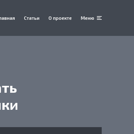
лавная
Статьи
О проекте
Меню
ать
шки