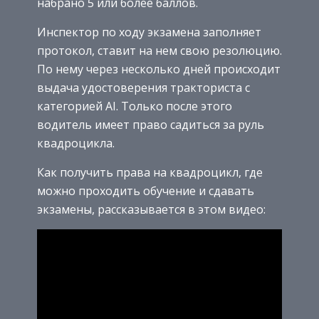
набрано 5 или более баллов.
Инспектор по ходу экзамена заполняет
протокол, ставит на нем свою резолюцию.
По нему через несколько дней происходит
выдача удостоверения тракториста с
категорией AI. Только после этого
водитель имеет право садиться за руль
квадроцикла.
Как получить права на квадроцикл, где
можно проходить обучение и сдавать
экзамены, рассказывается в этом видео: