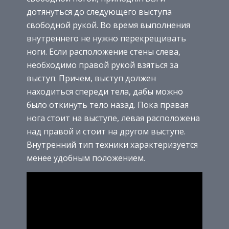
дотянуться до следующего выступа
свободной рукой. Во время выполнения
внутреннего не нужно перекрещивать
ноги. Если расположение стены слева,
необходимо правой рукой взяться за
выступ. Причем, выступ должен
находиться спереди тела, дабы можно
было откинуть тело назад. Пока правая
нога стоит на выступе, левая расположена
над правой и стоит на другом выступе.
Внутренний тип техники характеризуется
менее удобным положением.