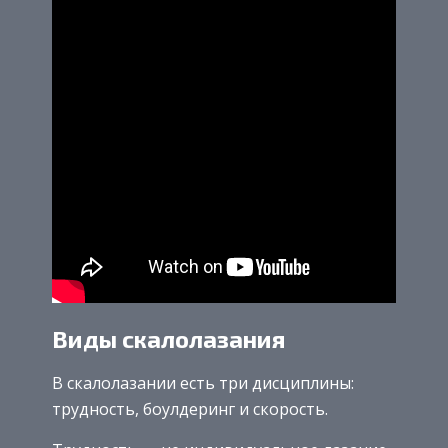
Виды скалолазания
В скалолазании есть три дисциплины:
трудность, боулдеринг и скорость.