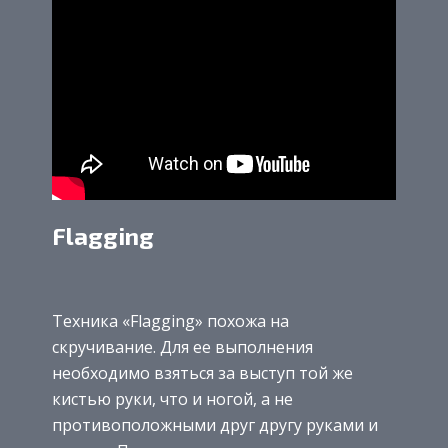
Flagging
Техника «Flagging» похожа на
скручивание. Для ее выполнения
необходимо взяться за выступ той же
кистью руки, что и ногой, а не
противоположными друг другу руками и