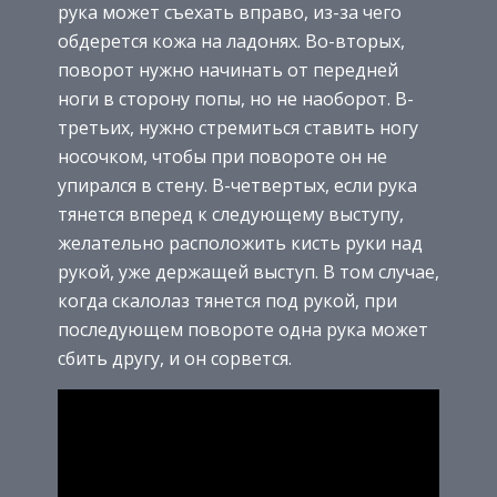
рука может съехать вправо, из-за чего
обдерется кожа на ладонях. Во-вторых,
поворот нужно начинать от передней
ноги в сторону попы, но не наоборот. В-
третьих, нужно стремиться ставить ногу
носочком, чтобы при повороте он не
упирался в стену. В-четвертых, если рука
тянется вперед к следующему выступу,
желательно расположить кисть руки над
рукой, уже держащей выступ. В том случае,
когда скалолаз тянется под рукой, при
последующем повороте одна рука может
сбить другу, и он сорвется.