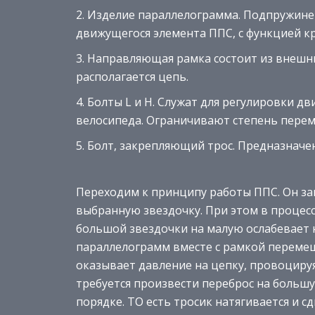
Изделие параллелограмма. Подпружинен
движущегося элемента ППС, с функцией к
Направляющая рамка состоит из внешних
располагается цепь.
Болты L и H. Служат для регулировки д
велосипеда. Ограничивают степень пере
Болт, закрепляющий трос. Предназначен
Переходим к принципу работы ППС. Он за
выбранную звездочку. При этом в процес
большой звездочки на малую ослабевает 
параллелограмм вместе с рамкой перемещ
оказывает давление на цепку, провоцируя
требуется произвести переброс на больш
порядке. ТО есть тросик натягивается и 