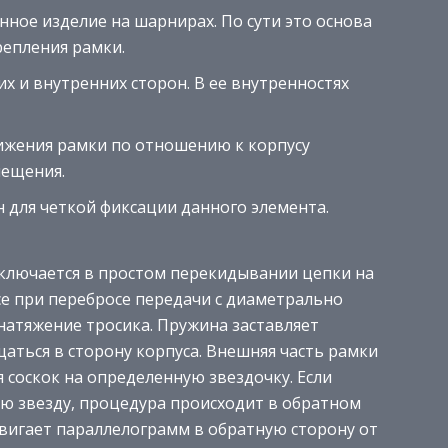
ное изделие на шарнирах. По сути это основа
репления рамки.
 и внутренних сторон. В ее внутренностях
вижения рамки по отношению к корпусу
мещения.
 для четкой фиксации данного элемента.
ключается в простом перекидывании цепки на
се при перебросе передачи с диаметрально
натяжение тросика. Пружина заставляет
аться в сторону корпуса. Внешняя часть рамки
 соскок на определенную звездочку. Если
ую звезду, процедура происходит в обратном
сдвигает параллелограмм в обратную сторону от