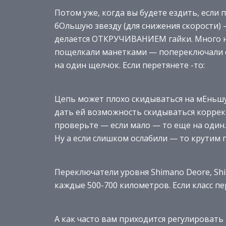
Потом уже, когда вы будете ездить, если 
бОльшую звезду (для снижения скорости) 
делается ОТКРУЧИВАНИЕМ гайки. Много н
пощелкали манетками — попереключали с
на один щелчок. Если перетянете -то:
Цепь может плохо скидываться на мЕньшую
дать ей возможность скидываться коррек
проверьте — если мало — то еще на один.
Ну а если слишком ослабили — то крутим
Переключатели уровня Shimano Deore, Shi
каждые 500-700 километров. Если класс п
А как часто вам приходится регулироват