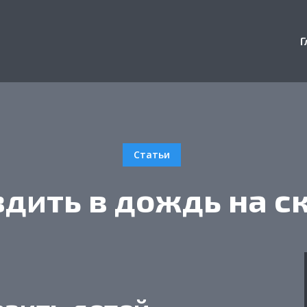
Г
Статьи
здить в дождь на с