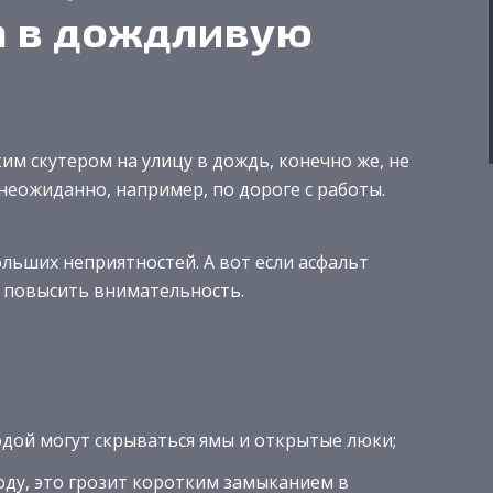
а в дождливую
м скутером на улицу в дождь, конечно же, не
 неожиданно, например, по дороге с работы.
ьших неприятностей. А вот если асфальт
а повысить внимательность.
водой могут скрываться ямы и открытые люки;
оду, это грозит коротким замыканием в