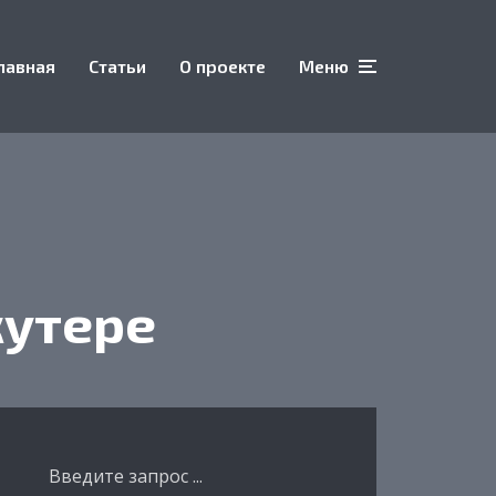
лавная
Статьи
О проекте
Меню
кутере