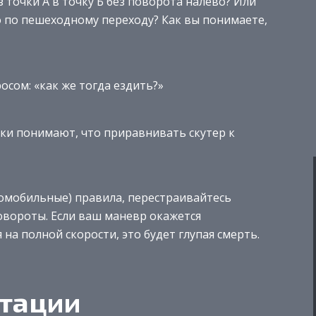
 точки А в точку Б без поворота налево? Или
о по пешеходному переходу? Как вы понимаете,
сом: «как же тогда ездить?»
ники понимают, что приравнивать скутер к
омобильные) правила, перестраивайтесь
овороты. Если ваш маневр окажется
на полной скорости, это будет глупая смерть.
атации