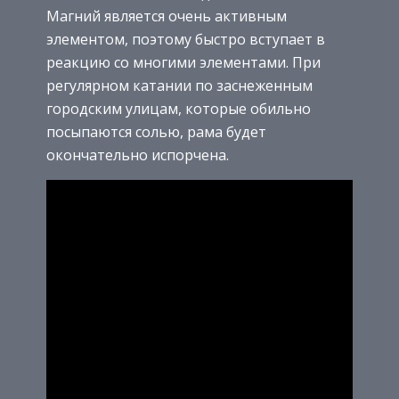
Магний является очень активным
элементом, поэтому быстро вступает в
реакцию со многими элементами. При
регулярном катании по заснеженным
городским улицам, которые обильно
посыпаются солью, рама будет
окончательно испорчена.