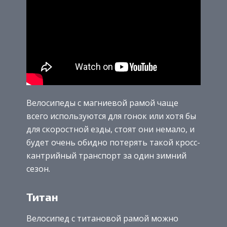
Велосипеды с магниевой рамой чаще
всего используются для гонок или хотя бы
для скоростной езды, стоят они немало, и
будет очень обидно потерять такой кросс-
кантрийный транспорт за один зимний
сезон.
Титан
Велосипед с титановой рамой можно