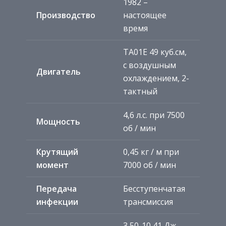
1982 –
Производство
настоящее
время
TA01E 49 куб.см,
с воздушным
Двигатель
охлаждением, 2-
тактный
4,6 л.с. при 7500
Мощность
об / мин
Крутящий
0,45 кг / м при
момент
7000 об / мин
Передача
Бесступенчатая
инфекции
трансмиссия
3,50-10 41 Дж,