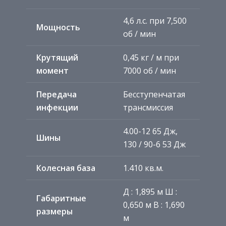
4,6 л.с. при 7,500
Мощность
об / мин
Крутящий
0,45 кг / м при
момент
7000 об / мин
Передача
Бесступенчатая
инфекции
трансмиссия
4.00-12 65 Дж,
Шины
130 / 90-6 53 Дж
Колесная база
1.410 кв.м.
Д
: 1,895 м
Ш
:
Габаритные
0,650 м
В
: 1,690
размеры
м