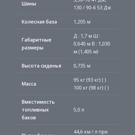
Шины
130 / 90-6 53 Дж
Колесная база
1,205 м
Д
: 1,7 м
Ш
:
Габаритные
0,640 м
В
: 1,030
размеры
м (1,405 м)
Высота сиденья
0,735 м
95 кг (93 кг) ( )
Масса
100 кг (98 кг) ( )
Вместимость
топливных
5,0 л
баков
44,6 км / л при