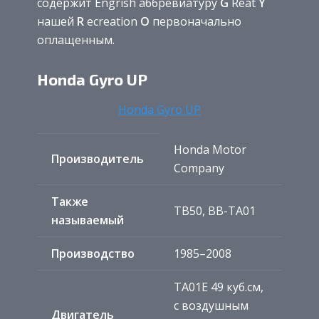
содержит Engrish аббревиатуру
G
Reat
Y
нашей
R
ecreation
O
первоначально
оплащенным.
Honda Gyro UP
Honda Gyro UP
Honda Motor
Производитель
Company
Также
TB50, BB-TA01
называемый
Производство
1985–2008
TA01E 49 куб.см,
с воздушным
Двигатель