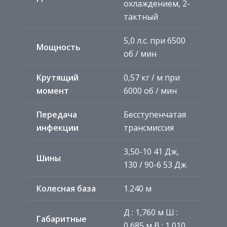
охлаждением, 2-
тактный
5,0 л.с. при 6500
Мощность
об / мин
Крутящий
0,57 кг / м при
момент
6000 об / мин
Передача
Бесступенчатая
инфекции
трансмиссия
3,50-10 41 Дж,
Шины
130 / 90-6 53 Дж
Колесная база
1.240 м
Д
: 1,760 м
Ш
:
Габаритные
0,685 м
В
: 1,010