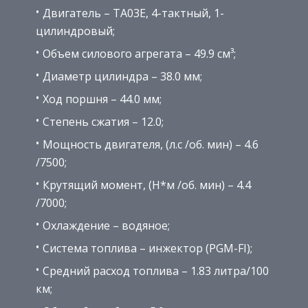
Двигатель – TA03E, 4-тактный, 1-
цилиндровый;
Объем силового агрегата – 49.9 см³;
Диаметр цилиндра – 38.0 мм;
Ход поршня – 44.0 мм;
Степень сжатия – 12.0;
Мощность двигателя, (л.с /об. мин) – 4.6
/7500;
Крутящий момент, (H*м /об. мин) – 4.4
/7000;
Охлаждение – водяное;
Система топлива – инжектор (PGM-FI);
Средний расход топлива – 1.83 литра/100
км;