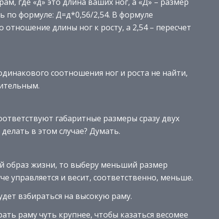
м, где «д» это длина ваших ног, а «Д» – размер
 по формуле: Д=д*0,56/2,54. В формуле
 отношение длины ног к росту, а 2,54 – пересчет
одинакового соотношения ног и роста не найти,
зительным.
оответствуют габаритные размеры сразу двух
 делать в этом случае? Думать.
й образ жизни, то выберу меньший размер
че управляется и весит, соответственно, меньше.
удет взбираться на высокую раму.
рать раму чуть крупнее, чтобы казаться весомее