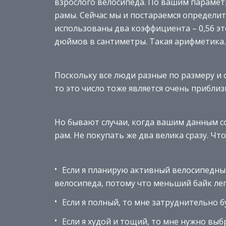
взрослого велосипеда. По вашим параметра
рамы. Сейчас мы и постараемся определить
использованы два коэффициента – 0,56 это
дюймов в сантиметры. Такая арифметика.
Поскольку все люди разные по размеру и 
то это число тоже является очень прибли
Но бывают случаи, когда вашим данным с
рам. Не покупать же два велика сразу. Что
Если я планирую активный велосипедны
велосипеда, потому что меньший байк лег
Если я полный, то мне затруднительно б
Если я худой и тощий, то мне нужно выб