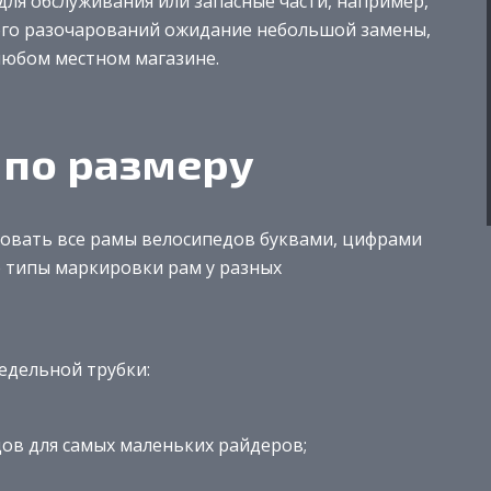
ля обслуживания или запасные части, например,
го разочарований ожидание небольшой замены,
любом местном магазине.
 по размеру
ровать все рамы велосипедов буквами, цифрами
 типы маркировки рам у разных
седельной трубки:
ов для самых маленьких райдеров;