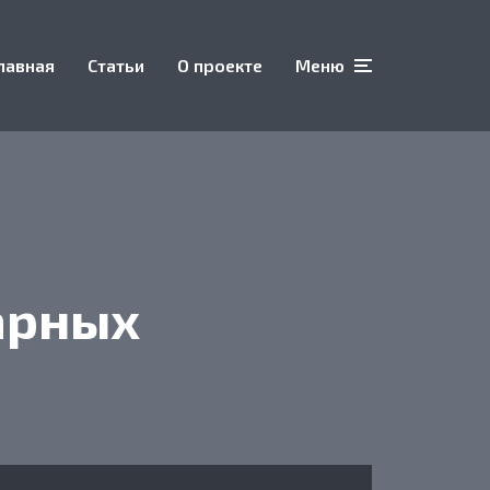
лавная
Статьи
О проекте
Меню
арных