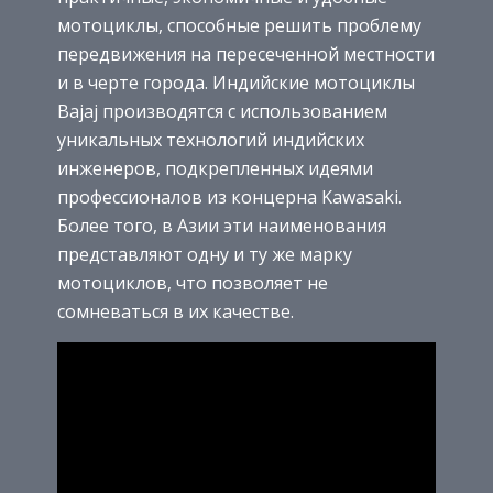
мотоциклы, способные решить проблему
передвижения на пересеченной местности
и в черте города. Индийские мотоциклы
Bajaj производятся с использованием
уникальных технологий индийских
инженеров, подкрепленных идеями
профессионалов из концерна Kawasaki.
Более того, в Азии эти наименования
представляют одну и ту же марку
мотоциклов, что позволяет не
сомневаться в их качестве.