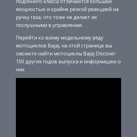
подобного класса отличаются большей
мощностью и крайне резкой реакцией на
ручку газа, что тоже не делает их
послушными в управлении.
Перейти ко всему модельному ряду
мотоциклов Bajaj, на этой странице вы
сможете найти мотоциклы Bajaj Discover
150 других годов выпуска и информацию о
них