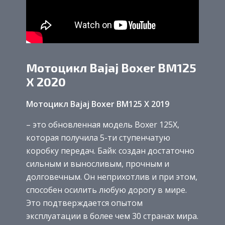
Мотоцикл Bajaj Boxer BM125
X 2020
Мотоцикл
Bajaj Boxer BM125 X 2019
– это обновленная модель Boxer 125X,
которая получила 5-ти ступенчатую
коробку передач. Байк создан достаточно
сильным и выносливым, прочным и
долговечным. Он неприхотлив и при этом,
способен осилить любую дорогу в мире.
Это подтверждается опытом
эксплуатации в более чем 30 странах мира.