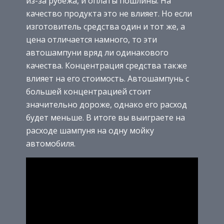
из-за рубежа, и оплаты пошлины. На
качество продукта это не влияет. Но если
изготовитель средства один и тот же, а
цена отличается намного, то эти
автошампуни вряд ли одинакового
качества. Концентрация средства также
влияет на его стоимость. Автошампунь с
большей концентрацией стоит
значительно дороже, однако его расход
будет меньше. В итоге вы выиграете на
расходе шампуня на одну мойку
автомобиля.